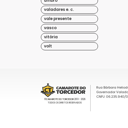
umbro
valadares e. c.
vale presente
vasco
vitória
volt
Rua Bárbara Heliod
Governador Valada
CNPJ: 06.235.940/
©
CAMAROTE DO TORCEDOR
2013 - 2026
TODOS OS DIREITOS RESERVADOS