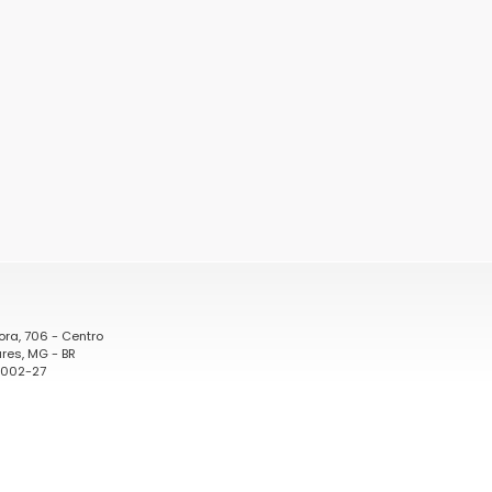
ora, 706 - Centro
res, MG - BR
0002-27