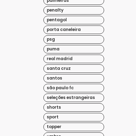
palmeiras
penalty
pentagol
porta caneleira
psg
puma
real madrid
santa cruz
santos
são paulo fc
seleções estrangeiras
shorts
sport
topper