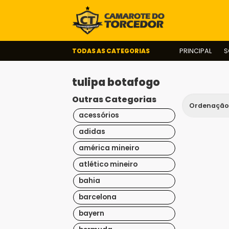
TODAS AS CATEGORIAS
PRINCIPAL
S
tulipa botafogo
Outras Categorias
acessórios
adidas
américa mineiro
atlético mineiro
bahia
barcelona
bayern