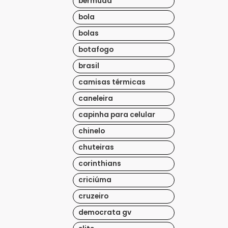
bermuda
bola
bolas
botafogo
brasil
camisas térmicas
caneleira
capinha para celular
chinelo
chuteiras
corinthians
criciúma
cruzeiro
democrata gv