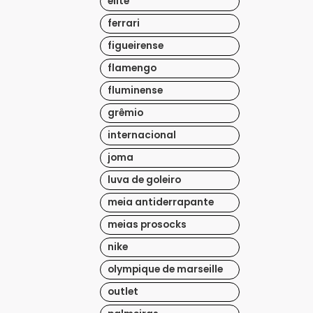
elite
ferrari
figueirense
flamengo
fluminense
grêmio
internacional
joma
luva de goleiro
meia antiderrapante
meias prosocks
nike
olympique de marseille
outlet