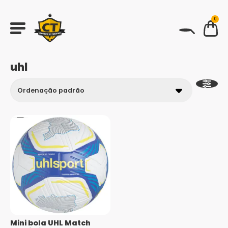
0
BUSCAR
uhl
Mini bola UHL Match