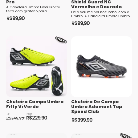
Pro
Shield Guard NC
Vermelho e Dourado
A Caneleira Umbro Fiber Pro foi
feita com grafeno para
Dê o seu melhor no futebol com a
dissipação de impacto e TPU de
Umbro! A Caneleira Umbro Umbro
R$
99,90
alta absorção, oferecendo
Neo Shield Guard NC é a escolha
R$
99,90
máxima proteção com estrutura
para os atletas e praticantes que
leve. Microperfurações criam
Este
buscam proteção e conforto
bolsões de ar para maior conforto.
durante suas partidas ou treinos.
A micr...
produto
É confeccionada em ma...
OFERTA
tem
várias
variantes.
As
opções
podem
ser
escolhidas
Chuteira Campo Umbro
Chuteira De Campo
na
Fifty Vi Verde
Umbro Adamant Top
página
Speed Club
O
O
do
R$
229,90
preço
preço
R$
249,90
R$
399,90
original
atual
Este
produto
Este
era:
é:
produto
R$249,90.
R$229,90.
produto
OFERTA