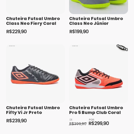
ser
ser
escolhidas
escolhidas
na
Chuteira Futsal Umbro
Chuteira Futsal Umbro
na
Class Neo Fiery Coral
Class Neo Júnior
página
página
R$
229,90
R$
199,90
do
do
Este
Este
produto
produto
produto
produto
OFERTA
tem
tem
várias
várias
variantes.
variantes.
As
As
opções
opções
podem
podem
ser
ser
escolhidas
escolhidas
Chuteira Futsal Umbro
Chuteira Futsal Umbro
na
na
Fifty Vi Jr Preto
Pro 5 Bump Club Coral
página
página
O
O
R$
239,90
do
do
R$
299,90
preço
preço
R$
399,90
Este
original
atual
Este
produto
produto
era:
é:
produto