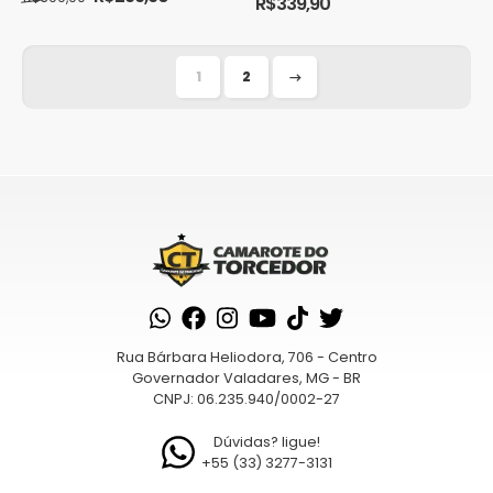
preço
preço
produto
R$
339,90
original
atual
Este
Este
era:
é:
produto
R$399,90.
R$299,90.
produto
tem
tem
1
2
→
várias
várias
variantes.
variantes.
As
As
opções
opções
podem
podem
ser
ser
escolhidas
escolhidas
na
na
página
página
do
do
produto
Rua Bárbara Heliodora, 706 - Centro
produto
Governador Valadares, MG - BR
CNPJ: 06.235.940/0002-27
Dúvidas? ligue!
+55 (33) 3277-3131