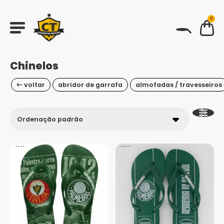
0
BUSCAR
Chinelos
← voltar
abridor de garrafa
almofadas / travesseiros