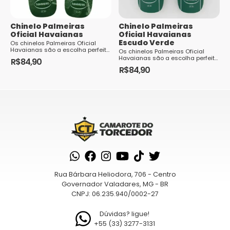
Chinelo Palmeiras
Chinelo Palmeiras
Oficial Havaianas
Oficial Havaianas
Escudo Verde
Os chinelos Palmeiras Oficial
Havaianas são a escolha perfeita
Os chinelos Palmeiras Oficial
para os torcedores do Palmeiras
Havaianas são a escolha perfeita
R$
84,90
que desejam exibir seu amor pelo
para os torcedores do Palmeiras
R$
84,90
Este
clu...
que desejam exibir seu amor pelo
Este
clu...
produto
produto
tem
tem
várias
várias
variantes.
variantes.
As
As
opções
opções
podem
podem
ser
Rua Bárbara Heliodora, 706 - Centro
ser
escolhidas
Governador Valadares, MG - BR
escolhidas
na
CNPJ: 06.235.940/0002-27
na
página
página
Dúvidas? ligue!
do
+55 (33) 3277-3131
do