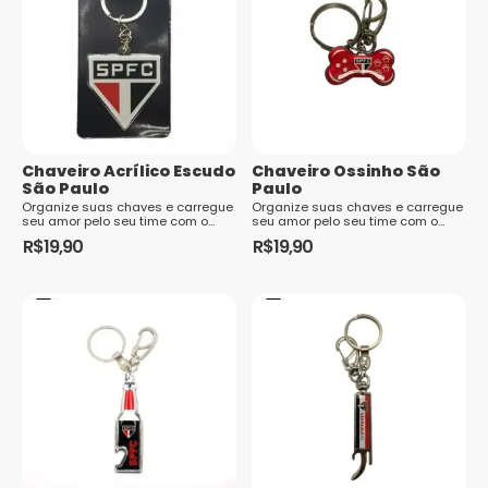
Chaveiro Acrílico Escudo
Chaveiro Ossinho São
São Paulo
Paulo
Organize suas chaves e carregue
Organize suas chaves e carregue
seu amor pelo seu time com o
seu amor pelo seu time com o
chaveiro no formato escudo. A
chaveiro no formato escudo. A
R$
19,90
R$
19,90
peça apresenta modelo em
peça apresenta modelo em
acrílico, com o escudo do clube
acrílico, com o escudo do clube
em destaque. Torça com paixão
em destaque. Torça com paixão
nos mínimos detalhes! Além
nos mínimos detalhes! Além
disso, ...
disso, ...