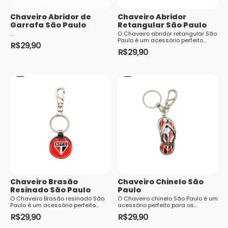
Chaveiro Abridor de
Chaveiro Abridor
Garrafa São Paulo
Retangular São Paulo
...
O Chaveiro abridor retangular São
Paulo é um acessório perfeito
R$
29,90
para os torcedores fanáticos do
R$
29,90
clube. Com um design exclusivo
e...
Chaveiro Brasão
Chaveiro Chinelo São
Resinado São Paulo
Paulo
O Chaveiro Brasão resinado São
O Chaveiro chinelo São Paulo é um
Paulo é um acessório perfeito
acessório perfeito para os
para os torcedores fanáticos do
torcedores fanáticos do clube.
R$
29,90
R$
29,90
clube. Com um design exclusivo e
Com um design exclusivo e cheio
ch...
de e...