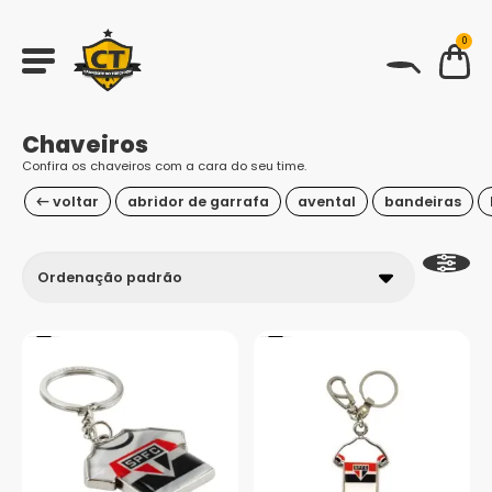
0
BUSCAR
Chaveiros
Confira os chaveiros com a cara do seu time.
← voltar
abridor de garrafa
avental
bandeiras