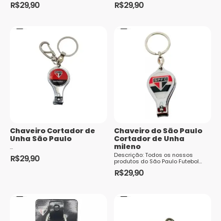
Uma peça incrível para todo
torcedores apaixonados pelo time
R$
29,90
R$
29,90
torcedor e colecionador. Além de
do São Paulo Futebol Clube. Fe...
carregar suas chaves também é
um ótimo acessório para desfilar
com seu clube entre a galera. ...
Chaveiro Cortador de
Chaveiro do São Paulo
Unha São Paulo
Cortador de Unha
mileno
...
Descrição: Todos os nossos
R$
29,90
produtos do São Paulo Futebol
Clube são oficiais licenciados do
R$
29,90
clube. São Paulo Futebol Clube é
um clube poliesportivo brasileiro
da cidade de São Paulo, capital
do estado h...