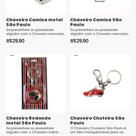
Chaveiro Camisa metal
Chaveiro Camisa São
São Paulo
Paulo
Se presenteie ou presenteie
Se presenteie ou presenteie
alguém com o Chaveiro resinado
alguém com o Chaveiro resinado
no formato do uniforme do seu
no formato do uniforme do seu
R$
29,90
R$
29,90
time. Uma peça incrível para todo
time. Uma peça incrível para todo
torcedor e colecionador. Além de
torcedor e colecionador. Além de
carregar suas chaves também é
carregar suas chaves também é
um ótimo acessório para de...
um ótimo acessório para de...
Chaveiro Redondo
Chaveiro Chuteira São
metal São Paulo
Paulo
Se presenteie ou presenteie
O Chaveiro Chuteira São Paulo é
alguém com o Chaveiro metal .
um item indispensável para os