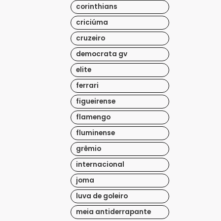
corinthians
criciúma
cruzeiro
democrata gv
elite
ferrari
figueirense
flamengo
fluminense
grêmio
internacional
joma
luva de goleiro
meia antiderrapante