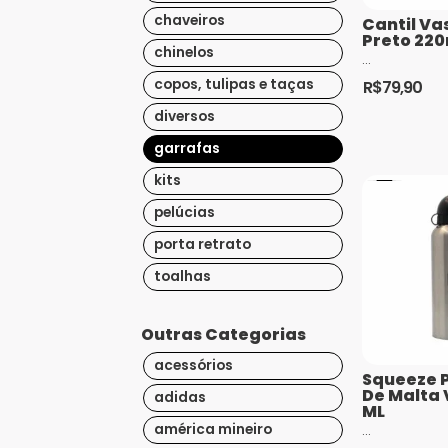
chaveiros
Cantil Va
Preto 220
chinelos
...
copos, tulipas e taças
R$
79,90
diversos
garrafas
kits
pelúcias
porta retrato
toalhas
Outras Categorias
acessórios
Squeeze 
De Malta 
adidas
ML
américa mineiro
...