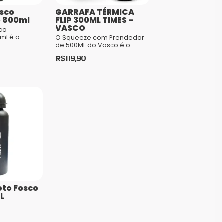
sco
GARRAFA TÉRMICA
 800ml
FLIP 300ML TIMES –
VASCO
co
ml é o
O Squeeze com Prendedor
ito para os
de 500ML do Vasco é o
vorosos do
acessório perfeito para os
R$
119,90
ina. Com um
torcedores apaixonados do
fun...
Gigante da Colina. Com um
design mod...
eto Fosco
L