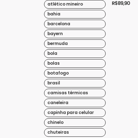
R$
89,90
atlético mineiro
bahia
barcelona
bayern
bermuda
bola
bolas
botafogo
brasil
camisas térmicas
caneleira
capinha para celular
chinelo
chuteiras