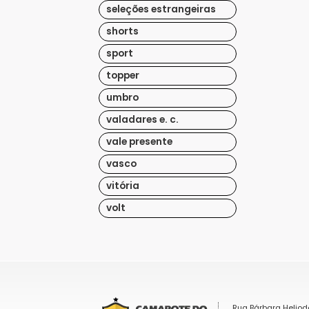
seleções estrangeiras
shorts
sport
topper
umbro
valadares e. c.
vale presente
vasco
vitória
volt
Rua Bárbara Heliod