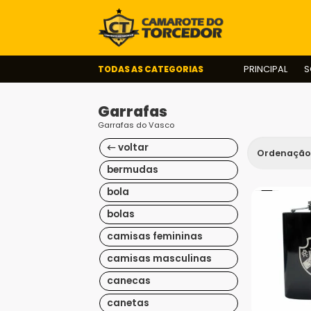
TODAS AS CATEGORIAS
PRINCIPAL
S
Garrafas
Garrafas do Vasco
← voltar
bermudas
bola
bolas
camisas femininas
camisas masculinas
canecas
canetas