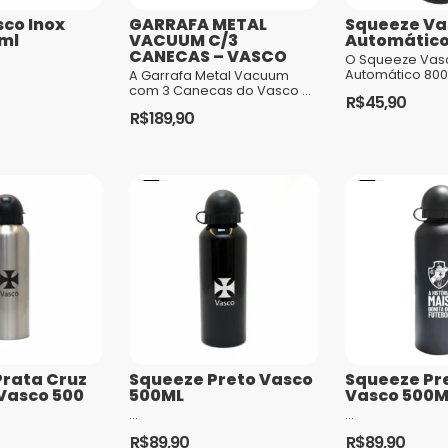
sco Inox
GARRAFA METAL
Squeeze Va
ml
VACUUM C/3
Automático
CANECAS – VASCO
O Squeeze Vas
Automático 800
A Garrafa Metal Vacuum
acessório perfe
com 3 Canecas do Vasco é
R$
45,90
torcedores fer
um conjunto sofisticado e
R$
189,90
Gigante da Col
altamente funcional, ideal
design prático e 
para os torcedores que
apreciam a ...
Prata Cruz
Squeeze Preto Vasco
Squeeze Pr
Vasco 500
500ML
Vasco 500M
...
...
R$
89,90
R$
89,90