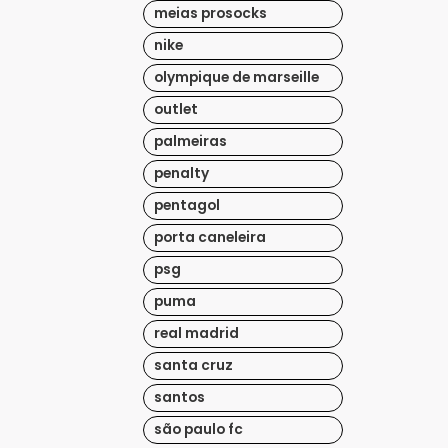
meias prosocks
nike
olympique de marseille
outlet
palmeiras
penalty
pentagol
porta caneleira
psg
puma
real madrid
santa cruz
santos
são paulo fc