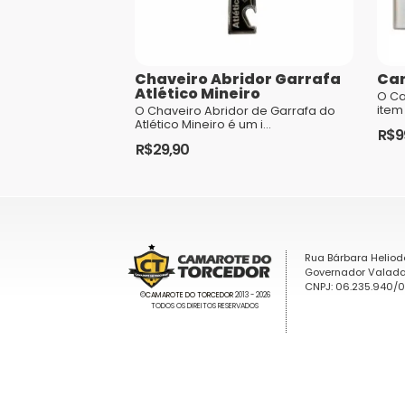
Chaveiro Abridor Garrafa
Can
Atlético Mineiro
O Ca
item
O Chaveiro Abridor de Garrafa do
torc
Atlético Mineiro é um i...
R$
9
Mine
R$
29,90
Rua Bárbara Heliod
Governador Valada
CNPJ: 06.235.940/
©
CAMAROTE DO TORCEDOR
2013 - 2026
TODOS OS DIREITOS RESERVADOS