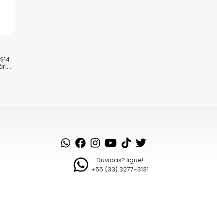
Saiba como seus dados em
1914
ário
o do
Dúvidas? ligue!
+55 (33) 3277-3131