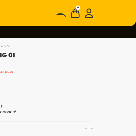
0
 MG 01
MG 01
 ESTOQUE
s.
onosco!