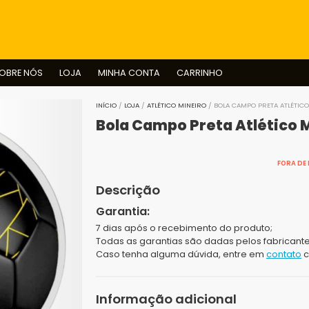
BUSCAR
OBRE NÓS
LOJA
MINHA CONTA
CARRINHO
INÍCIO
/
LOJA
/
ATLÉTICO MINEIRO
/ BOLA CAMPO PRETA ATLÉTICO
Bola Campo Preta Atlético 
FORA DE
Descrição
Garantia:
7 dias após o recebimento do produto;
Todas as garantias são dadas pelos fabricante
Caso tenha alguma dúvida, entre em
contato
c
Informação adicional