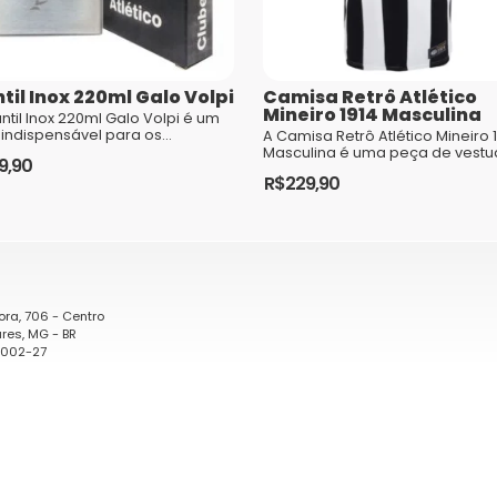
til Inox 220ml Galo Volpi
Camisa Retrô Atlético
comentários são processados
Mineiro 1914 Masculina
ntil Inox 220ml Galo Volpi é um
 indispensável para os
A Camisa Retrô Atlético Mineiro 
edores do Clube Atlético
Masculina é uma peça de vestu
9,90
iro. Com um design elegante ...
que remete à história e tradiçã
R$
229,90
Clube Atlético Mi...
Este
produto
tem
várias
variantes.
ora, 706 - Centro
res, MG - BR
As
0002-27
opções
podem
ser
escolhidas
na