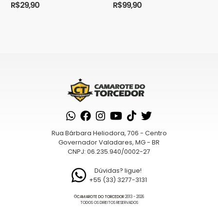
torcedores do Clube Atlético
R$
29,90
R$
99,90
Mineiro. Com um design elegante
...
Saiba
como seus dados em comentários são
processados
Rua Bárbara Heliodora, 706 - Centro
Governador Valadares, MG - BR
CNPJ: 06.235.940/0002-27
Dúvidas? ligue!
+55 (33) 3277-3131
©
CAMAROTE DO TORCEDOR
2013 - 2026
TODOS OS DIREITOS RESERVADOS