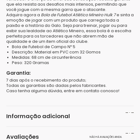
que ela resista aos desafios mais intensos, permitindo que
você jogue com a mesma garra que o atacante.
Adquira agora a
Bola de Futebol Atlético Mineiro Hulk 7
e sinta a
emoção de jogar com um produto que carrega toda a
paixão e a história do Galo. Seja para treinar, jogar ou para
exibir sua lealdade ao Atlético Mineiro, essa bola é a escolha
perfeita para os torcedores que não abrem mão de
qualidade e de um item oficial do clube.
Bola de Futebol de Campo Nº 5
Descrição: Material em PVC com 32 Gomos
Medidas: 68 cm de circunferência
Peso: 320 Gramas
Garantia:
7 dias após o recebimento do produto;
Todas as garantias são dadas pelos fabricantes.
Caso tenha alguma dúvida, entre em contato conosco!
Informação adicional
Peso
300 g
Avaliações
NÃO HÁ AVALIAÇÕES AINDA.