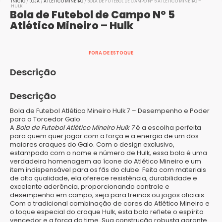
INÍCIO
/
LOJA
/
ATLÉTICO MINEIRO
/ BOLA DE FUTEBOL DE CAMPO Nº 5 ATLÉTICO MINEIRO –
HULK
Bola de Futebol de Campo Nº 5
Atlético Mineiro – Hulk
FORA DE ESTOQUE
Descrição
Descrição
Bola de Futebol Atlético Mineiro Hulk 7 – Desempenho e Poder
para o Torcedor Galo
A
Bola de Futebol Atlético Mineiro Hulk 7
é a escolha perfeita
para quem quer jogar com a força e a energia de um dos
maiores craques do Galo. Com o design exclusivo,
estampado com o nome e número de Hulk, essa bola é uma
verdadeira homenagem ao ícone do Atlético Mineiro e um
item indispensável para os fãs do clube. Feita com materiais
de alta qualidade, ela oferece resistência, durabilidade e
excelente aderência, proporcionando controle e
desempenho em campo, seja para treinos ou jogos oficiais.
Com a tradicional combinação de cores do Atlético Mineiro e
o toque especial do craque Hulk, esta bola reflete o espírito
vencedor e a força do time. Sua construção robusta garante