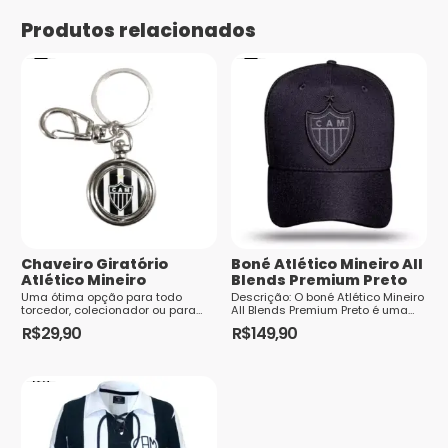
Produtos relacionados
Nome
*
E-mail
*
Saiba
Chaveiro Giratório
Boné Atlético Mineiro All
como seus dados em comentários são
Atlético Mineiro
Blends Premium Preto
processados
Uma ótima opção para todo
Descrição: O boné Atlético Mineiro
torcedor, colecionador ou para
All Blends Premium Preto é uma
presentear, o chaveiro do Atlético
peça essencial para os
R$
29,90
R$
149,90
Mineiro é fabricado em metal r...
torcedores apaixonados pe...