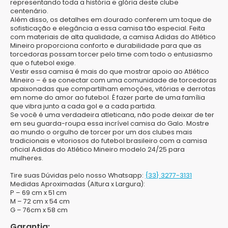
representando toda a história e glória deste clube
centenário.
Além disso, os detalhes em dourado conferem um toque de
sofisticação e elegância a essa camisa tão especial. Feita
com materiais de alta qualidade, a camisa Adidas do Atlético
Mineiro proporciona conforto e durabilidade para que as
torcedoras possam torcer pelo time com todo o entusiasmo
que o futebol exige.
Vestir essa camisa é mais do que mostrar apoio ao Atlético
Mineiro – é se conectar com uma comunidade de torcedoras
apaixonadas que compartilham emoções, vitórias e derrotas
em nome do amor ao futebol. É fazer parte de uma família
que vibra junto a cada gol e a cada partida.
Se você é uma verdadeira atleticana, não pode deixar de ter
em seu guarda-roupa essa incrível camisa do Galo. Mostre
ao mundo o orgulho de torcer por um dos clubes mais
tradicionais e vitoriosos do futebol brasileiro com a camisa
oficial Adidas do Atlético Mineiro modelo 24/25 para
mulheres.
Tire suas Dúvidas pelo nosso Whatsapp:
{33} 3277-3131
Medidas Aproximadas (Altura x Largura):
P
– 69 cm x 51 cm
M
– 72 cm x 54 cm
G
– 76cm x 58 cm
Garantia: