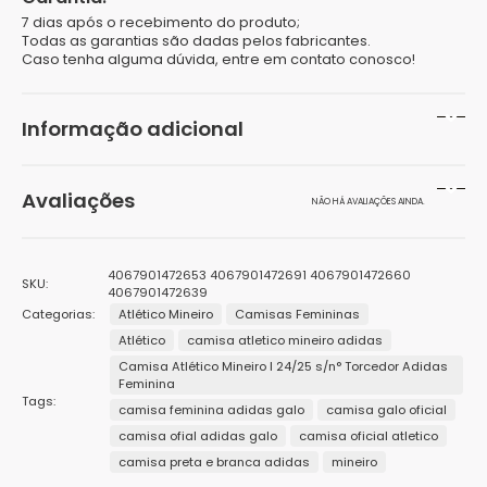
7 dias após o recebimento do produto;
Todas as garantias são dadas pelos fabricantes.
Caso tenha alguma dúvida, entre em contato conosco!
Informação adicional
Peso
200 g
Avaliações
NÃO HÁ AVALIAÇÕES AINDA.
Dimensões
15 × 10 × 15 cm
Seja o primeiro a avaliar “Camisa Atlético Mineiro II
Cor
Branco, Preto
4067901472653 4067901472691 4067901472660
SKU:
24/25 s/n° Torcedor Adidas Feminina”
4067901472639
Categorias:
Gênero
Atlético Mineiro
Camisas Femininas
Feminino
O seu endereço de e-mail não será publicado.
Campos
Atlético
camisa atletico mineiro adidas
obrigatórios são marcados com
*
Marcas
Adidas
Camisa Atlético Mineiro I 24/25 s/n° Torcedor Adidas
Sua avaliação
*
Feminina
1
2 de
3 de 5
4 de 5
5 de 5
Tags:
Público
Sua avaliação sobre o produto
*
Adulto
camisa feminina adidas galo
camisa galo oficial
de
5
estrelas
estrelas
estrelas
5
estrelas
camisa ofial adidas galo
camisa oficial atletico
Tamanhos
G, GG, M, P
estrelas
camisa preta e branca adidas
mineiro