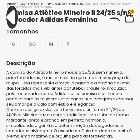
INÍCIO
/
LOJA
/
ATLÉTICO MINEIRO
/
CAMISAS FEMININAS
/ CAMISA ATLÉTICO MINEIRO II 24/25
S/N° TORCEDOR ADIDAS FEMININA
Camisa Atlético Mineiro II 24/25 s/n°
0
Torcedor Adidas Feminina
Tamanhos
BUSCAR
G
GG
M
P
Descrição
A camisa do Atlético Mineiro modelo 25/26, sem número,
para torcedoras, é muito mais do que uma simples peça de
roupa – ela representa a força, a paixão e a história de uma
das torcidas mais vibrantes do futebol brasileiro. Produzida
pela renomada marca Adidas, essa camisa é o símbolo
perfeito para as mulheres atleticanas que desejam expressar
seu amor pelo Galo com estilo e elegância.
Com um design exclusivo e feminino, o uniforme 24/25 do
Atlético Mineiro traz as cores tradicionais do clube de forma
marcante: preto e branco em perfeita harmonia,
simbolizando a garra e a determinação das jogadoras e
torcedoras alvinegras. O escudo do Galo bordado no peito é
o emblema máximo de orgulho para as torcedoras,