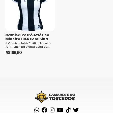
Camisa Retrô Atlético
Mineiro 1914 Feminina
A Camisa Retrô Atlético Mineiro
1914 Feminina é uma peça de
vestuário que celebra a história e
R$
199,90
tradição do Clube Atlético Mi...
Este
produto
tem
várias
variantes.
As
opções
podem
ser
escolhidas