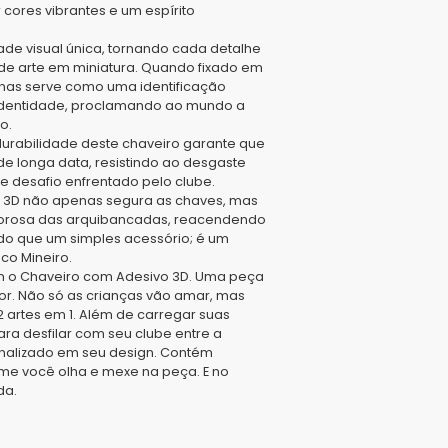
ores vibrantes e um espírito
de visual única, tornando cada detalhe
 de arte em miniatura. Quando fixado em
enas serve como uma identificação
identidade, proclamando ao mundo a
o.
durabilidade deste chaveiro garante que
longa data, resistindo ao desgaste
e desafio enfrentado pelo clube.
o 3D não apenas segura as chaves, mas
vorosa das arquibancadas, reacendendo
 do que um simples acessório; é um
co Mineiro.
m o Chaveiro com Adesivo 3D. Uma peça
dor. Não só as crianças vão amar, mas
 artes em 1. Além de carregar suas
a desfilar com seu clube entre a
onalizado em seu design. Contém
me você olha e mexe na peça. E no
da.