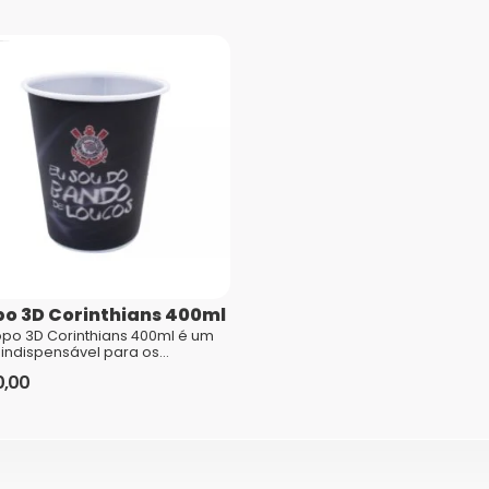
Nome
*
E-mail
*
o 3D Corinthians 400ml
po 3D Corinthians 400ml é um
 indispensável para os
comentários são processados
edores fanáticos do Sport Club
0,00
nthians Paulista. Com um desig...