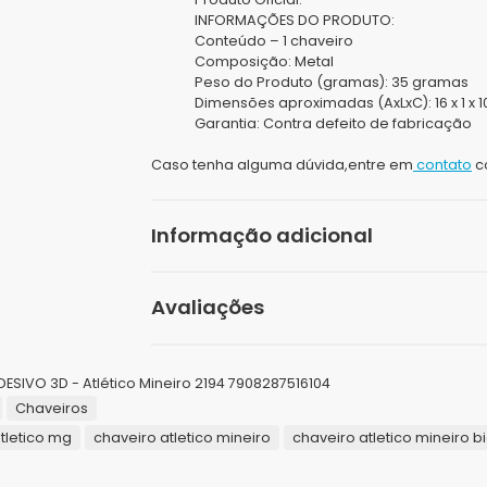
INFORMAÇÕES DO PRODUTO:
Conteúdo – 1 chaveiro
Composição: Metal
Peso do Produto (gramas): 35 gramas
Dimensões aproximadas (AxLxC): 16 x 1 x 1
Garantia: Contra defeito de fabricação
Caso tenha alguma dúvida,entre em
contato
c
Informação adicional
Peso
Avaliações
Dimensões
Seja o primeiro a avaliar “Chaveir
Marcas
SIVO 3D - Atlético Mineiro 2194 7908287516104
Chaveiros
O seu endereço de e-mail não será publicad
tletico mg
chaveiro atletico mineiro
chaveiro atletico mineiro
Sua avaliação
*
Sua avaliação sobre o produto
*