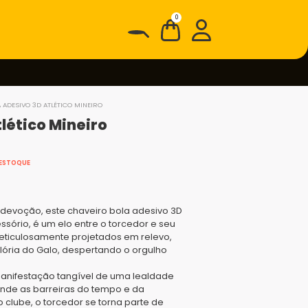
0
 ADESIVO 3D ATLÉTICO MINEIRO
lético Mineiro
 ESTOQUE
devoção, este chaveiro bola adesivo 3D
sório, é um elo entre o torcedor e seu
eticulosamente projetados em relevo,
glória do Galo, despertando o orgulho
anifestação tangível de uma lealdade
nde as barreiras do tempo e da
o clube, o torcedor se torna parte de