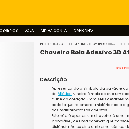
BUSCAR
OBRE NÓS
LOJA
MINHA CONTA
CARRINHO
INÍCIO
/
LOJA
/
ATLÉTICO MINEIRO
/
CHAVEIROS
/ CHAVEIRO BOLA
Chaveiro Bola Adesivo 3D At
FORA DE
Descrição
Apresentando o símbolo da paixão e da 
do
Atlético
Mineiro é mais do que um aces
clube do coração. Com seus detalhes m
cada toque relembra a história rica e a 
dos mais fervorosos adeptos.
Este não é apenas um chaveiro; é uma m
inabalável, de uma conexão que transce
distância. Ao exibir o emblema icônico d