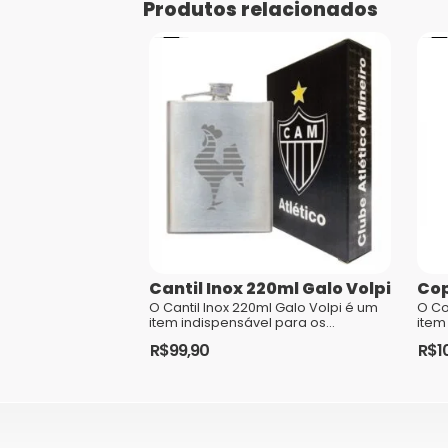
Produtos relacionados
Cantil Inox 220ml Galo Volpi
Cop
O Cantil Inox 220ml Galo Volpi é um
O Co
item indispensável para os
item
torcedores do Clube Atlético
torc
R$
99,90
R$
1
Mineiro. Com um design elegante ...
Cori