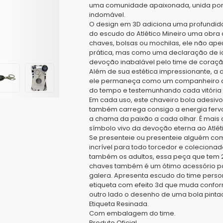
uma comunidade apaixonada, unida por c
indomável.
O design em 3D adiciona uma profundida
do escudo do Atlético Mineiro uma obra
chaves, bolsas ou mochilas, ele não ap
prática, mas como uma declaração de 
devoção inabalável pelo time de coraçã
Além de sua estética impressionante, a 
ele permaneça como um companheiro de 
do tempo e testemunhando cada vitória 
Em cada uso, este chaveiro bola adesiv
também carrega consigo a energia fer
a chama da paixão a cada olhar. É mais
símbolo vivo da devoção eterna ao Atléti
Se presenteie ou presenteie alguém co
incrível para todo torcedor e coleciona
também os adultos, essa peça que tem 2
chaves também é um ótimo acessório par
galera. Apresenta escudo do time pers
etiqueta com efeito 3d que muda confor
outro lado o desenho de uma bola pinta
Etiqueta Resinada.
Com embalagem do time.
Produto Oficial.