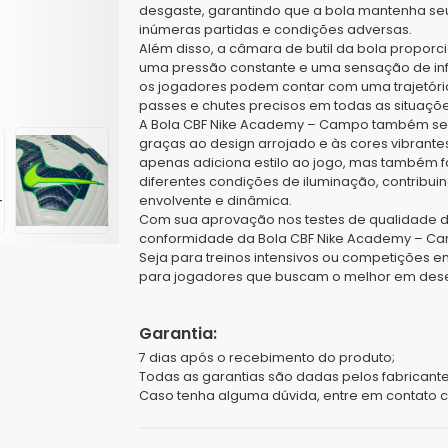
desgaste, garantindo que a bola mantenha 
inúmeras partidas e condições adversas.
Além disso, a câmara de butil da bola proporc
uma pressão constante e uma sensação de infla
os jogadores podem contar com uma trajetória
passes e chutes precisos em todas as situaçõe
A Bola CBF Nike Academy – Campo também se d
graças ao design arrojado e às cores vibrantes
apenas adiciona estilo ao jogo, mas também 
diferentes condições de iluminação, contribu
envolvente e dinâmica.
Com sua aprovação nos testes de qualidade da
conformidade da Bola CBF Nike Academy – Ca
Seja para treinos intensivos ou competições 
para jogadores que buscam o melhor em dese
Garantia:
7 dias após o recebimento do produto;
Todas as garantias são dadas pelos fabricante
Caso tenha alguma dúvida, entre em contato 