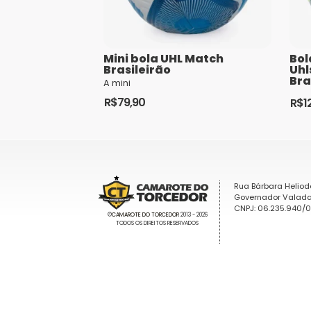
Mini bola UHL Match
Bol
Brasileirão
Uhl
Br
A mini
R$
79,90
R$
1
Rua Bárbara Heliod
Governador Valada
CNPJ: 06.235.940/
©
CAMAROTE DO TORCEDOR
2013 - 2026
TODOS OS DIREITOS RESERVADOS