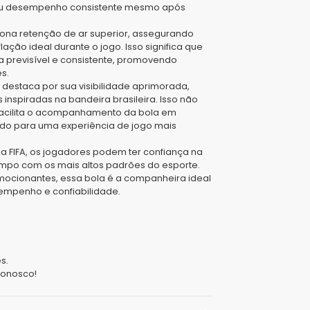
seu desempenho consistente mesmo após
iona retenção de ar superior, assegurando
ção ideal durante o jogo. Isso significa que
 previsível e consistente, promovendo
s.
estaca por sua visibilidade aprimorada,
 inspiradas na bandeira brasileira. Isso não
facilita o acompanhamento da bola em
indo para uma experiência de jogo mais
 FIFA, os jogadores podem ter confiança na
mpo com os mais altos padrões do esporte.
emocionantes, essa bola é a companheira ideal
mpenho e confiabilidade.
s.
conosco!