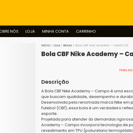
BUSCAR
OBRE NÓS
LOJA
MINHA CONTA
CARRINHO
INÍCIO
/
LOJA
/
BOLAS
/ BOLA CBF NIKE ACADEMY – CAMPO 25
Bola CBF Nike Academy – C
FORA DE
Descrição
A Bola CBF Nike Academy – Campo é uma escol
que buscam qualidade, desempenho e durabili
Desenvolvida pela renomada marca Nike em pa
Futebol (CBF), essa bola é um verdadeiro ref
esporte.
Projetada para atender às demandas rigorosa
Academy – Campo incorpora tecnologia de pon
revestimento em TPU (poliuretano termoplástic