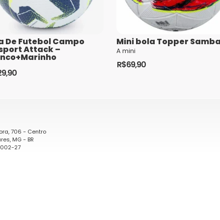
a De Futebol Campo
Mini bola Topper Samb
sport Attack –
A mini
anco+Marinho
comentários são processados
R$
69,90
29,90
ora, 706 - Centro
res, MG - BR
0002-27