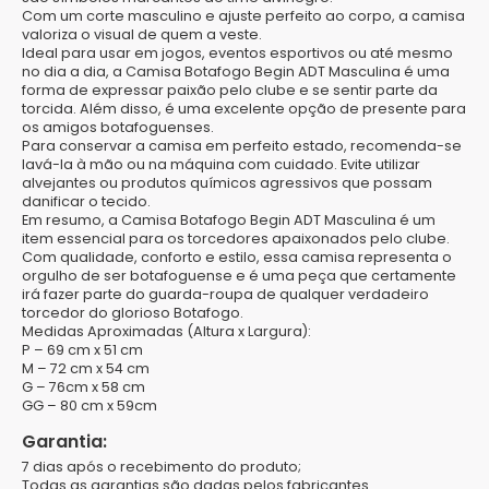
Com um corte masculino e ajuste perfeito ao corpo, a camisa
valoriza o visual de quem a veste.
Ideal para usar em jogos, eventos esportivos ou até mesmo
no dia a dia, a Camisa Botafogo Begin ADT Masculina é uma
forma de expressar paixão pelo clube e se sentir parte da
torcida. Além disso, é uma excelente opção de presente para
os amigos botafoguenses.
Para conservar a camisa em perfeito estado, recomenda-se
lavá-la à mão ou na máquina com cuidado. Evite utilizar
alvejantes ou produtos químicos agressivos que possam
danificar o tecido.
Em resumo, a Camisa Botafogo Begin ADT Masculina é um
item essencial para os torcedores apaixonados pelo clube.
Com qualidade, conforto e estilo, essa camisa representa o
orgulho de ser botafoguense e é uma peça que certamente
irá fazer parte do guarda-roupa de qualquer verdadeiro
torcedor do glorioso Botafogo.
Medidas Aproximadas (Altura x Largura):
P
– 69 cm x 51 cm
M
– 72 cm x 54 cm
G
– 76cm x 58 cm
GG
– 80 cm x 59cm
Garantia:
7 dias após o recebimento do produto;
Todas as garantias são dadas pelos fabricantes.