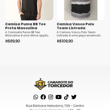
opções
podem
podem
ser
ser
escolhidas
escolhidas
na
Camisa Puma BB Tee
Camisa Vasco Polo
na
página
Preta Masculina
Team Listrada
página
A Camiseta Puma BB Tee
do
A Camisa Vasco Polo Team
Masculina é uma ótima opção
Listrada é uma peça essencial
do
produto
para os homens usarem no dia a
para os torcedores do Club de
R$
69,90
R$
109,90
dia, agregando estilo e conforto.
Regatas Vasco da Gama. Feita
produto
Este
Este
Confeccionada em algodão
com tecido de alta...
macio, a peça conta com
produto
produto
tecnologia Dry Ce...
tem
tem
várias
várias
variantes.
variantes.
As
As
opções
opções
podem
podem
ser
ser
escolhidas
escolhidas
na
na
Rua Bárbara Heliodora, 706 - Centro