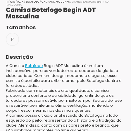
INÍCIO
/
LOJA
/
BOTAFOGO
/
CAMISAS MASCULINAS
/ CAMISA BOTAFOGO BEGIN ADT
MASCULINA
Camisa Botafogo Begin ADT
Masculina
Tamanhos
P
Descrição
A Camisa
Botafogo
Begin ADT Masculina é um item
indispensável para os verdadeiros torcedores do glorioso
clube carioca. Com um design moderno e elegante, essa
camisa é perfeita para exibir o amor pelo Botafogo dentro e
fora dos estádios.
Fabricada com materiais de alta qualidade, a camisa
proporciona conforto e durabilidade, garantindo que os
torcedores possam usá-la por muito tempo. Seu tecido leve
e respirável permite uma ótima ventilação, mantendo o
corpo fresco mesmo nos dias mais quentes.
A camisa possui o tradicional escudo do Botafogo no lado
esquerdo do peito, representando a história e a tradição do
clube. Além disso, conta com as cores preto e branco, que
são símbolos marcantes do time alvinegro.