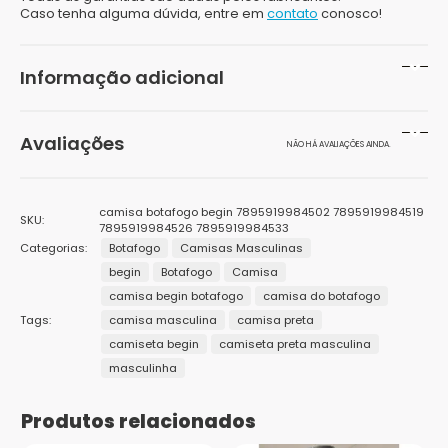
Caso tenha alguma dúvida, entre em
contato
conosco!
Informação adicional
Peso
500 g
Avaliações
NÃO HÁ AVALIAÇÕES AINDA.
Dimensões
20 × 10 × 10 cm
Seja o primeiro a avaliar “Camisa Botafogo Begin
Tamanhos
G, GG, M, P
camisa botafogo begin 7895919984502 7895919984519
SKU:
ADT Masculina”
7895919984526 7895919984533
Categorias:
Marcas
Botafogo
Camisas Masculinas
Braziline
O seu endereço de e-mail não será publicado.
Campos
begin
Botafogo
Camisa
obrigatórios são marcados com
*
Gênero
Masculino
camisa begin botafogo
camisa do botafogo
Sua avaliação
*
1
2 de
3 de 5
4 de 5
5 de 5
Tags:
camisa masculina
camisa preta
Cor
Sua avaliação sobre o produto
*
Preto
de
5
estrelas
estrelas
estrelas
camiseta begin
camiseta preta masculina
5
estrelas
masculinha
Público
Adulto
estrelas
Produtos relacionados