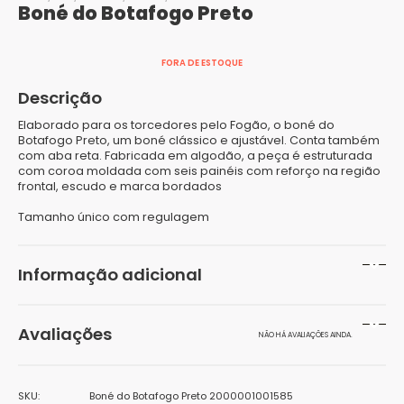
Boné do Botafogo Preto
FORA DE ESTOQUE
Descrição
Elaborado para os torcedores pelo Fogão, o boné do
Botafogo Preto, um boné clássico e ajustável. Conta também
com aba reta. Fabricada em algodão, a peça é estruturada
com coroa moldada com seis painéis com reforço na região
frontal, escudo e marca bordados
Tamanho único com regulagem
Informação adicional
Peso
200 g
Avaliações
NÃO HÁ AVALIAÇÕES AINDA.
Dimensões
20 × 20 × 20 cm
Seja o primeiro a avaliar “Boné do Botafogo Preto”
SKU:
Boné do Botafogo Preto 2000001001585