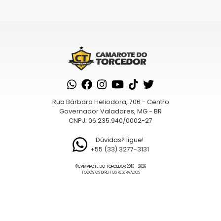
processados
tem
várias
variantes.
As
opções
podem
ser
escolhidas
na
Rua Bárbara Heliodora, 706 - Centro
página
Governador Valadares, MG - BR
CNPJ: 06.235.940/0002-27
do
produto
Dúvidas? ligue!
+55 (33) 3277-3131
©
CAMAROTE DO TORCEDOR
2013 - 2026
TODOS OS DIREITOS RESERVADOS