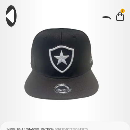
0
BUSCAR
INÍCIO
/
LOJA
/
BOTAFOGO
/
DIVERSOS
/ BONÉ DO BOTAFOGO PRETO