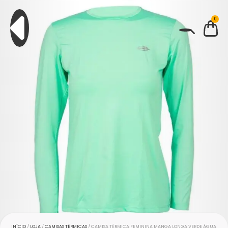
0
BUSCAR
INÍCIO
/
LOJA
/
CAMISAS TÉRMICAS
/ CAMISA TÉRMICA FEMININA MANGA LONGA VERDE ÁGUA