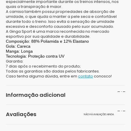
especialmente importante durante os treinos intensos, nos
quais a transpiração é maior.
A camisa também possui propriedades de absorção de
umidade, o que ajuda a manter a pele seca e confortável
durante todo o treino. Isso evita a sensação de umidade
excessiva e desconforto causado pelo suor acumulado.
A Ginga Sport é uma marca reconhecida no mercado
esportivo por sua qualidade e durabilidade.
Composição:
88% Poliamida e 12% Elastano
Gola:
Careca
Manga:
Longa
Tecnologia:
Proteção contra UV
Garantia:
7 dias após o recebimento do produto;
Todas as garantias são dadas pelos fabricantes.
Caso tenha alguma dúvida, entre em
contato
conosco!
Informação adicional
Peso
300 g
Avaliações
NÃO HÁ AVALIAÇÕES AINDA.
Dimensões
10 × 10 × 10 cm