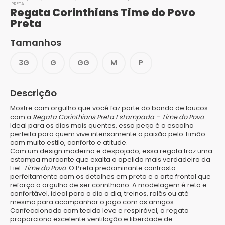
PRETA
Regata Corinthians Time do Povo
Preta
Tamanhos
3G
G
GG
M
P
Descrição
Mostre com orgulho que você faz parte do bando de loucos
com a
Regata Corinthians Preta Estampada – Time do Povo
.
Ideal para os dias mais quentes, essa peça é a escolha
perfeita para quem vive intensamente a paixão pelo Timão
com muito estilo, conforto e atitude.
Com um design moderno e despojado, essa regata traz uma
estampa marcante que exalta o apelido mais verdadeiro da
Fiel:
Time do Povo
. O Preta predominante contrasta
perfeitamente com os detalhes em preto e a arte frontal que
reforça o orgulho de ser corinthiano. A modelagem é reta e
confortável, ideal para o dia a dia, treinos, rolês ou até
mesmo para acompanhar o jogo com os amigos.
Confeccionada com tecido leve e respirável, a regata
proporciona excelente ventilação e liberdade de