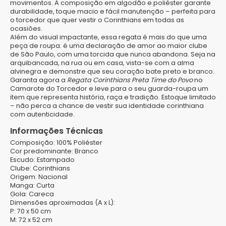
movimentos. A composição em algodão e poliéster garante
durabilidade, toque macio e fácil manutenção – perfeita para
o torcedor que quer vestir o Corinthians em todas as
ocasiões.
Além do visual impactante, essa regata é mais do que uma
peça de roupa: é uma declaração de amor ao maior clube
de São Paulo, com uma torcida que nunca abandona. Seja na
arquibancada, na rua ou em casa, vista-se com a alma
alvinegra e demonstre que seu coração bate preto e branco.
Garanta agora a
Regata Corinthians Preta Time do Povo
no
Camarote do Torcedor e leve para o seu guarda-roupa um
item que representa história, raça e tradição. Estoque limitado
– não perca a chance de vestir sua identidade corinthiana
com autenticidade.
Informações Técnicas
Composição:
100% Poliéster
Cor predominante:
Branco
Escudo:
Estampado
Clube:
Corinthians
Origem:
Nacional
Manga:
Curta
Gola:
Careca
Dimensões aproximadas (A x L):
P:
70 x 50 cm
M:
72 x 52 cm