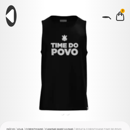
0
BUSCAR
INÍCIO
/
LOJA
/
CORINTHIANS
/
CAMISAS MASCULINAS
/ REGATA CORINTHIANS TIME DO POVO