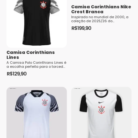
Camisa Corinthians Nike
Crest Branca
Inspirado no mundial de 2000, a
coleção de 2025/26 do
Corinthians resgata a emoção
R$
199,90
daquele título inesquecível,
Nome
*
Este
quando o Timão fez história, e
reafirma a identidade cori...
produto
E-mail
*
tem
Camisa Corinthians
várias
Lines
variantes.
A Camisa Polo Corinthians Lines é
a escolha perfeita para o torcedor
As
que busca estilo, autenticidade e
R$
129,90
elegância sem abrir mão da
opções
Este
paixão pelo Timão. Com um visual
Saiba
modern...
podem
produto
como seus dados em comentários são
ser
tem
processados
escolhidas
várias
na
variantes.
página
As
do
opções
produto
podem