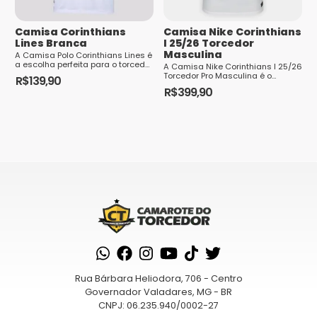
ser
escolhidas
Camisa Corinthians
Camisa Nike Corinthians
na
Lines Branca
I 25/26 Torcedor
página
Masculina
A Camisa Polo Corinthians Lines é
a escolha perfeita para o torcedor
do
A Camisa Nike Corinthians I 25/26
que busca estilo, autenticidade e
Torcedor Pro Masculina é o
R$
139,90
elegância sem abrir mão da
produto
símbolo máximo de paixão e
R$
399,90
Este
paixão pelo Timão. Com um visual
apoio ao clube, com seu design
modern...
Este
icônico e ...
produto
produto
tem
tem
várias
várias
variantes.
variantes.
As
As
opções
opções
podem
podem
ser
ser
escolhidas
escolhidas
na
na
página
Rua Bárbara Heliodora, 706 - Centro
página
Governador Valadares, MG - BR
do
CNPJ: 06.235.940/0002-27
do
produto