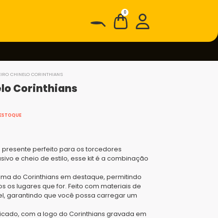
0
EIRO CHINELO CORINTHIANS
lo Corinthians
 ESTOQUE
 presente perfeito para os torcedores
vo e cheio de estilo, esse kit é a combinação
ema do Corinthians em destaque, permitindo
 os lugares que for. Feito com materiais de
vel, garantindo que você possa carregar um
ticado, com a logo do Corinthians gravada em