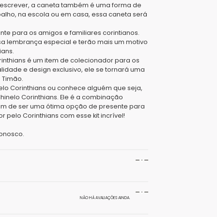
 escrever, a caneta também é uma forma de
abalho, na escola ou em casa, essa caneta será
e para os amigos e familiares corintianos.
sa lembrança especial e terão mais um motivo
ians.
rinthians é um item de colecionador para os
lidade e design exclusivo, ele se tornará uma
 Timão.
elo Corinthians ou conhece alguém que seja,
Chinelo Corinthians. Ele é a combinação
 além de ser uma ótima opção de presente para
 pelo Corinthians com esse kit incrível!
onosco.
100 g
NÃO HÁ AVALIAÇÕES AINDA.
10 × 10 × 10 cm