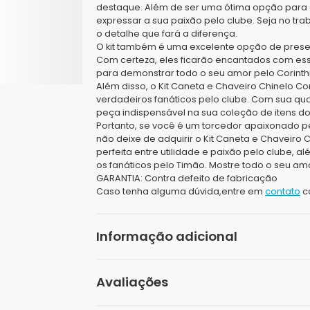
destaque. Além de ser uma ótima opção para
expressar a sua paixão pelo clube. Seja no tr
o detalhe que fará a diferença.
O kit também é uma excelente opção de present
Com certeza, eles ficarão encantados com es
para demonstrar todo o seu amor pelo Corinth
Além disso, o Kit Caneta e Chaveiro Chinelo Co
verdadeiros fanáticos pelo clube. Com sua qua
peça indispensável na sua coleção de itens do
Portanto, se você é um torcedor apaixonado p
não deixe de adquirir o Kit Caneta e Chaveiro 
perfeita entre utilidade e paixão pelo clube,
os fanáticos pelo Timão. Mostre todo o seu amor
GARANTIA:
Contra defeito de fabricação
Caso tenha alguma dúvida,entre em
contato
c
Informação adicional
Peso
Avaliações
Dimensões