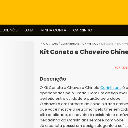
BUSCAR
OBRE NÓS
LOJA
MINHA CONTA
CARRINHO
INÍCIO
/
LOJA
/
CORINTHIANS
/
CHAVEIROS
/ KIT CANETA E CHAV
Kit Caneta e Chaveiro Chine
FORA DE
Descrição
O Kit Caneta e Chaveiro Chinelo
Corinthians
é o
apaixonados pelo Timão. Com um design exclusi
perfeita entre utilidade e paixão pelo clube.
O chaveiro em formato de chinelo traz o embl
que você mostre o seu amor pelo time em todos
alta qualidade, o chaveiro é resistente e durá
pedacinho do Corinthians sempre com você.
Já a caneta possui um design elegante e sofis