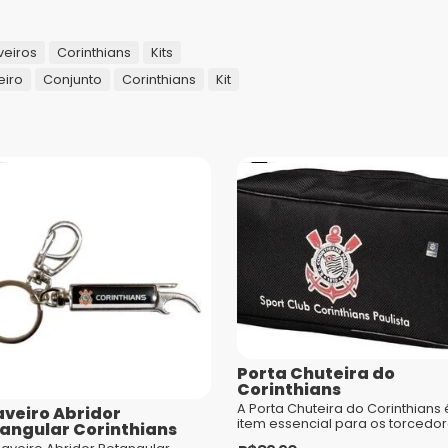
Seja o primeiro a avaliar “Kit Can
eiros
Corinthians
Kits
O seu endereço de e-mail não será publicad
eiro
Conjunto
Corinthians
Kit
Sua avaliação
*
Sua avaliação sobre o produto
*
Nome
*
E-mail
*
Porta Chuteira do
Corinthians
A Porta Chuteira do Corinthians
veiro Abridor
item essencial para os torcedo
angular Corinthians
apaixonados pelo Timão que