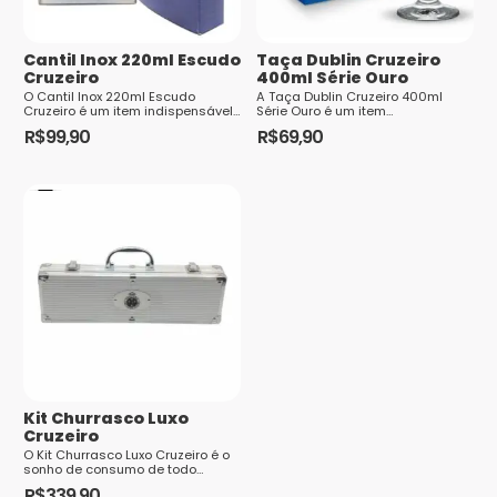
Cantil Inox 220ml Escudo
Taça Dublin Cruzeiro
Cruzeiro
400ml Série Ouro
O Cantil Inox 220ml Escudo
A Taça Dublin Cruzeiro 400ml
Saiba
Cruzeiro é um item indispensável
Série Ouro é um item
para os torcedores apaixonados
indispensável para os torce...
como seus dados em comentários são
R$
99,90
R$
69,90
pelo Cruzeiro Esporte Clube. Com
um desig...
processados
Kit Churrasco Luxo
Cruzeiro
O Kit Churrasco Luxo Cruzeiro é o
sonho de consumo de todo
torcedor apaixonado pelo clube.
R$
339,90