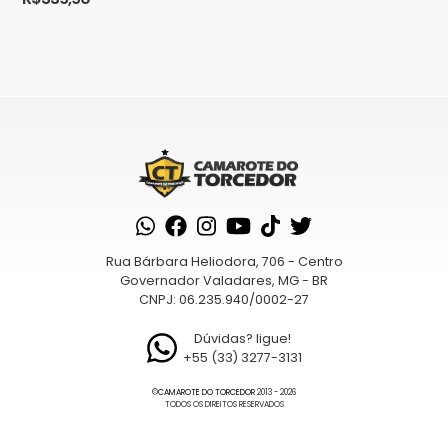
Composto por uma variedade de
utensílios ...
Rua Bárbara Heliodora, 706 - Centro
Governador Valadares, MG - BR
CNPJ: 06.235.940/0002-27
Dúvidas? ligue!
+55 (33) 3277-3131
©
CAMAROTE DO TORCEDOR
2013 - 2026
TODOS OS DIREITOS RESERVADOS