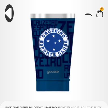
0
BUSCAR
INÍCIO
/
LOJA
/
CRUZEIRO
/
COPOS, TULIPAS E TAÇAS
/ COPO TÉRMICO AZUL CRUZEIRO RAPOSA