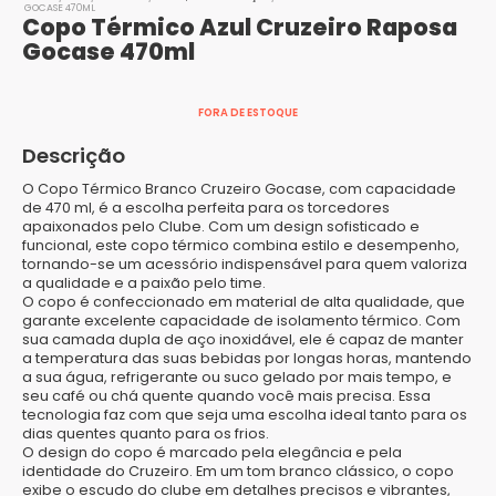
GOCASE 470ML
Copo Térmico Azul Cruzeiro Raposa
Gocase 470ml
FORA DE ESTOQUE
Descrição
O Copo Térmico Branco Cruzeiro Gocase, com capacidade
de 470 ml, é a escolha perfeita para os torcedores
apaixonados pelo Clube. Com um design sofisticado e
funcional, este copo térmico combina estilo e desempenho,
tornando-se um acessório indispensável para quem valoriza
a qualidade e a paixão pelo time.
O copo é confeccionado em material de alta qualidade, que
garante excelente capacidade de isolamento térmico. Com
sua camada dupla de aço inoxidável, ele é capaz de manter
a temperatura das suas bebidas por longas horas, mantendo
a sua água, refrigerante ou suco gelado por mais tempo, e
seu café ou chá quente quando você mais precisa. Essa
tecnologia faz com que seja uma escolha ideal tanto para os
dias quentes quanto para os frios.
O design do copo é marcado pela elegância e pela
identidade do Cruzeiro. Em um tom branco clássico, o copo
exibe o escudo do clube em detalhes precisos e vibrantes,