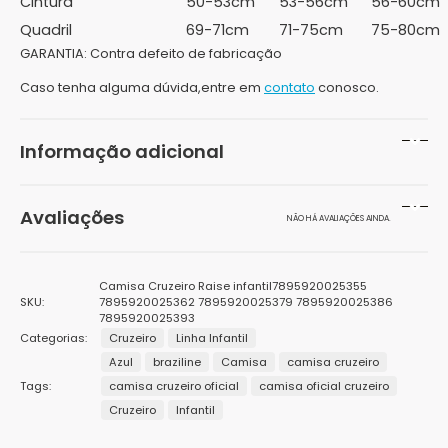
Cintura
50-53cm
53-56cm
56-60cm
Quadril
69-71cm
71-75cm
75-80cm
GARANTIA:
Contra defeito de fabricação
Caso tenha alguma dúvida,entre em
contato
conosco.
Informação adicional
Peso
300 g
Avaliações
NÃO HÁ AVALIAÇÕES AINDA.
Dimensões
10 × 15 × 10 cm
Seja o primeiro a avaliar “Camisa Cruzeiro Raise
Cor
Azul
Camisa Cruzeiro Raise infantil7895920025355
infantil”
SKU:
7895920025362 7895920025379 7895920025386
7895920025393
Gênero
Unisex
O seu endereço de e-mail não será publicado.
Campos
Categorias:
Cruzeiro
Linha Infantil
obrigatórios são marcados com
*
Azul
braziline
Camisa
camisa cruzeiro
Marcas
Braziline
Sua avaliação
*
Tags:
camisa cruzeiro oficial
camisa oficial cruzeiro
1
2 de
3 de 5
4 de 5
5 de 5
Público
Sua avaliação sobre o produto
*
Infantil
Cruzeiro
Infantil
de
5
estrelas
estrelas
estrelas
5
estrelas