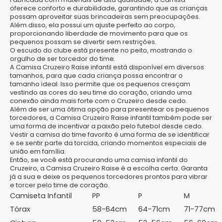
oferece conforto e durabilidade, garantindo que as crianças
possam aproveitar suas brincadeiras sem preocupações.
Além disso, ela possui um ajuste perfeito ao corpo,
proporcionando liberdade de movimento para que os
pequenos possam se divertir sem restrições.
O escudo do clube está presente no peito, mostrando o
orgulho de ser torcedor do time.
A Camisa Cruzeiro Raise infantil está disponível em diversos
tamanhos, para que cada criança possa encontrar o
tamanho ideal. Isso permite que os pequenos cresçam
vestindo as cores do seu time do coração, criando uma
conexão ainda mais forte com o Cruzeiro desde cedo.
Além de ser uma ótima opção para presentear os pequenos
torcedores, a Camisa Cruzeiro Raise infantil também pode ser
uma forma de incentivar a paixão pelo futebol desde cedo.
Vestir a camisa do time favorito é uma forma de se identificar
e se sentir parte da torcida, criando momentos especiais de
união em família.
Então, se você está procurando uma camisa infantil do
Cruzeiro, a Camisa Cruzeiro Raise é a escolha certa. Garanta
já a sua e deixe os pequenos torcedores prontos para vibrar
e torcer pelo time de coração.
Camiseta Infantil
PP
P
M
Tórax
58-64cm
64-71cm
71-77cm