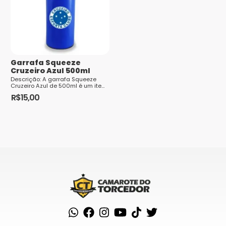
Garrafa Squeeze
Cruzeiro Azul 500ml
Descrição: A garrafa Squeeze
Cruzeiro Azul de 500ml é um item
essencial para os torcedores
R$
15,00
apaixonados pelo clube. Com um
...