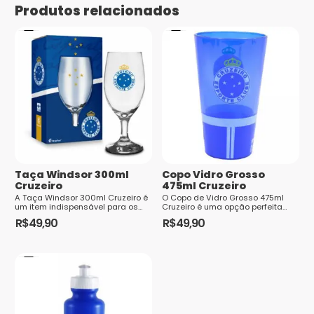
Tamanhos
10, 12, 4, 6, 8
estrelas
Produtos relacionados
Nome
*
E-mail
*
Taça Windsor 300ml
Copo Vidro Grosso
Cruzeiro
475ml Cruzeiro
Saiba
A Taça Windsor 300ml Cruzeiro é
O Copo de Vidro Grosso 475ml
um item indispensável para os
Cruzeiro é uma opção perfeita
como seus dados em comentários são
verdadeiros torcedores do time.
para os torcedores do time de
R$
49,90
R$
49,90
processados
Feita em vidro de alta qualidade,
futebol Cruzeiro. Com capacidade
a...
para 475ml...