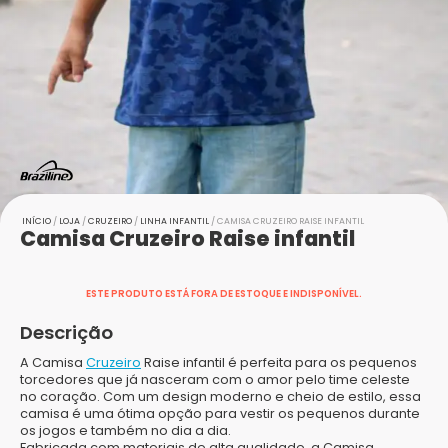
INÍCIO
/
LOJA
/
CRUZEIRO
/
LINHA INFANTIL
/ CAMISA CRUZEIRO RAISE INFANTIL
Camisa Cruzeiro Raise infantil
ESTE PRODUTO ESTÁ FORA DE ESTOQUE E INDISPONÍVEL.
Descrição
A Camisa
Cruzeiro
Raise infantil é perfeita para os pequenos
torcedores que já nasceram com o amor pelo time celeste
no coração. Com um design moderno e cheio de estilo, essa
camisa é uma ótima opção para vestir os pequenos durante
os jogos e também no dia a dia.
Fabricada com materiais de alta qualidade, a Camisa