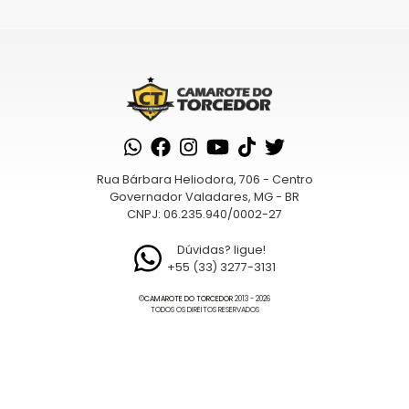
várias
várias
variantes.
variantes.
As
As
opções
opções
podem
podem
ser
ser
escolhidas
escolhidas
na
na
Rua Bárbara Heliodora, 706 - Centro
página
página
Governador Valadares, MG - BR
CNPJ: 06.235.940/0002-27
do
do
produto
produto
Dúvidas? ligue!
+55 (33) 3277-3131
©
CAMAROTE DO TORCEDOR
2013 - 2026
TODOS OS DIREITOS RESERVADOS