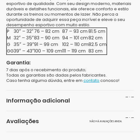
esportivo de qualidade. Com seu design moderno, materiais
duráveis e detalhes funcionais, ele oferece conforto e estilo
durante os treinos ou momentos de lazer. Não perca a
oportunidade de adquirir essa peça incrível e eleve o seu
desempenho esportivo com muito estilo.
P
30″ – 32″
76 – 82 cm
87 – 93 cm
81.5 cm
M
32″ – 35″
83 – 90 cm
94 – 101 cm
82 cm
G
35″ – 39″
91 – 99 cm
102 – 110 cm
82.5 cm
GG
39″ – 43″
100 – 109 cm
111 – 119 cm
83 cm
Garantia:
7 dias após o recebimento do produto;
Todas as garantias são dadas pelos fabricantes.
Caso tenha alguma dúvida, entre em
contato
conosco!
Informação adicional
Peso
100 g
Avaliações
NÃO HÁ AVALIAÇÕES AINDA.
Dimensões
10 × 15 × 10 cm
Seja o primeiro a avaliar “Short Adidas Logo