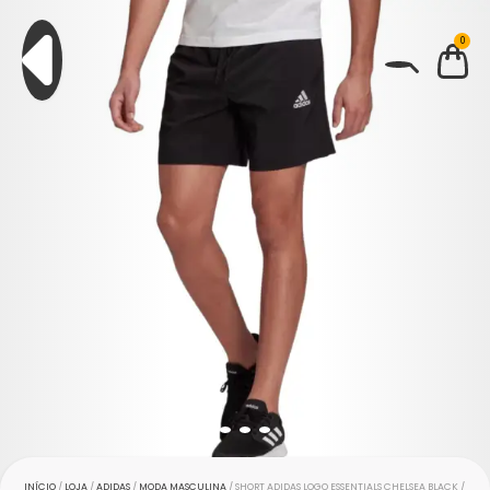
0
BUSCAR
INÍCIO
/
LOJA
/
ADIDAS
/
MODA MASCULINA
/ SHORT ADIDAS LOGO ESSENTIALS CHELSEA BLACK /