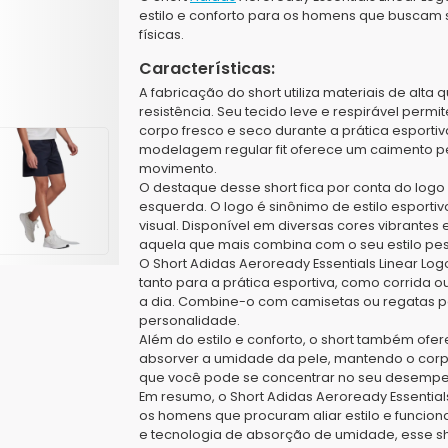
estilo e conforto para os homens que buscam s
físicas.
Características:
A fabricação do short utiliza materiais de alta
resistência. Seu tecido leve e respirável perm
corpo fresco e seco durante a prática esportiv
modelagem regular fit oferece um caimento per
movimento.
O destaque desse short fica por conta do log
esquerda. O logo é sinônimo de estilo esporti
visual. Disponível em diversas cores vibrant
aquela que mais combina com o seu estilo pes
O Short Adidas Aeroready Essentials Linear Log
tanto para a prática esportiva, como corrida o
a dia. Combine-o com camisetas ou regatas pa
personalidade.
Além do estilo e conforto, o short também ofe
absorver a umidade da pele, mantendo o corpo s
que você pode se concentrar no seu desempe
Em resumo, o Short Adidas Aeroready Essential
os homens que procuram aliar estilo e funcio
e tecnologia de absorção de umidade, esse sh