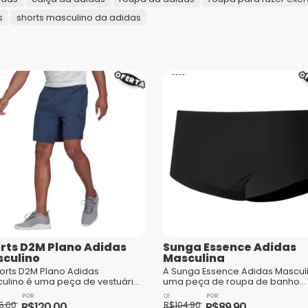
Sua avaliação
*
s
shorts masculino da adidas
Marcas
Sua avaliação sobre o produto
*
Público
OFERTA
O
Tamanhos
Nome
*
E-mail
*
rts D2M Plano Adidas
Sunga Essence Adidas
comentários são processados
culino
Masculina
orts D2M Plano Adidas
A Sunga Essence Adidas Mascul
ulino é uma peça de vestuário
uma peça de roupa de banho
átil e confortável, ideal para
essencial para os homens que
O
O
 busca praticidade e estilo em
desejam aproveitar os dias de s
5,00
R$
120,00
R$
104,90
R$
89,90