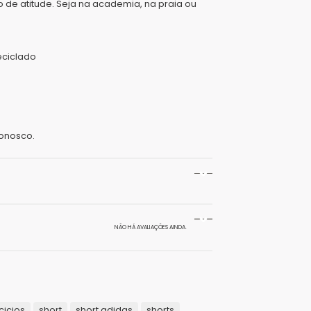
 de atitude. Seja na academia, na praia ou
eciclado
onosco.
20 g
NÃO HÁ AVALIAÇÕES AINDA.
10 × 15 × 10 cm
das Aeroready Essentials Linear Logo”
Azul
o.
Campos obrigatórios são marcados com
*
Masculino
cicios
short
short adidas
shorts