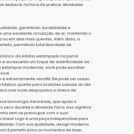
e destacar na hora de praticar atividades
 qualidade, garantindo durabilidade e
ite uma excelente circulação de ar, mantendo o
a ou em dias mais quentes. Além disso, a
feito, permitindo total liberdade de
o icônico da Adidas estampado na perna
vo e acrescenta um toque de autenticidade ao
es e estampas modernas, você pode escolher
soal.
o é extremamente versátil. Ele pode ser usado
u futebol, quanto para ocasiões casuais do dia
ra criar looks despojados e cheios de
rece tecnologia Aeroready, que ajuda a
eco durante a atividade física. Isso significa
nho sem se preocupar com o suor.
s Linear Logo é uma peça indispensável para
nalidade. Com sua qualidade, design moderno
ort é perfeito para os momentos de lazer,