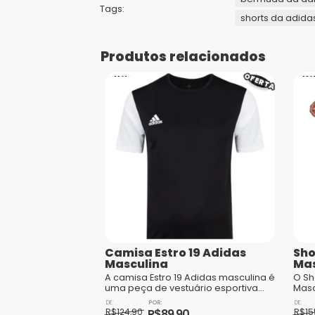
Tags:
shorts da adida
Produtos relacionados
OFERTA
Camisa Estro 19 Adidas
Sho
Masculina
Mas
A camisa Estro 19 Adidas masculina é
O Sh
uma peça de vestuário esportiva
Masc
que combina estilo e
vers
O
O
O
O
funcionalidade. Feita com materiais
quem
R$
124,90
R$
89,90
R$
15