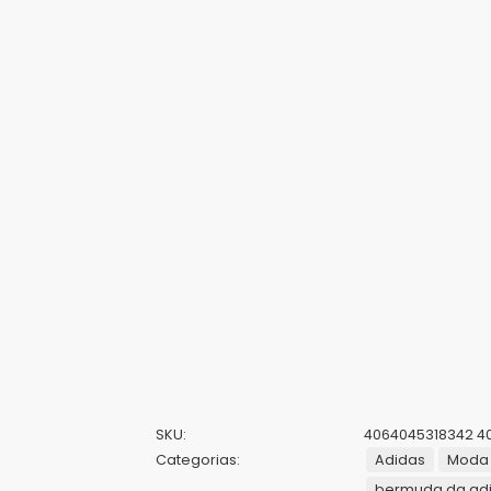
SKU:
4064045318342 4
Categorias:
Adidas
Moda 
bermuda da ad