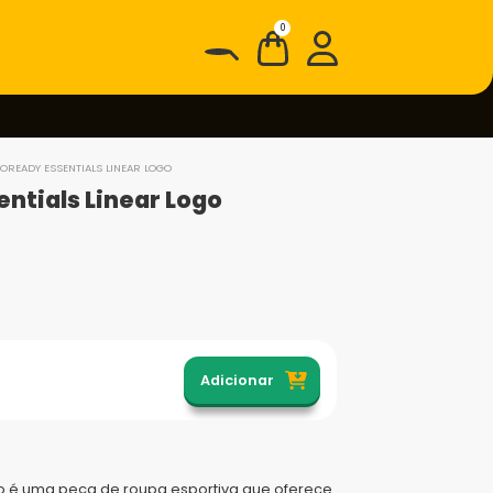
0
OREADY ESSENTIALS LINEAR LOGO
ntials Linear Logo
Adicionar
go é uma peça de roupa esportiva que oferece