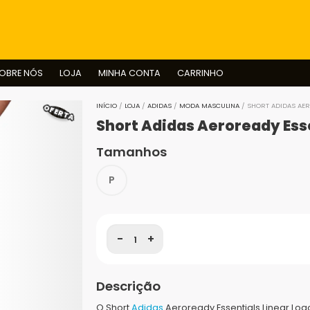
BUSCAR
OBRE NÓS
LOJA
MINHA CONTA
CARRINHO
OFERTA
INÍCIO
/
LOJA
/
ADIDAS
/
MODA MASCULINA
/ SHORT ADIDAS AER
Short Adidas Aeroready Esse
Tamanhos
P
-
+
Descrição
O Short
Adidas
Aeroready Essentials Linear Lo