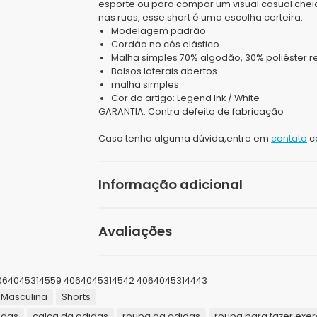
esporte ou para compor um visual casual cheio
nas ruas, esse short é uma escolha certeira.
Modelagem padrão
Cordão no cós elástico
Malha simples 70% algodão, 30% poliéster r
Bolsos laterais abertos
malha simples
Cor do artigo: Legend Ink / White
GARANTIA:
Contra defeito de fabricação
Caso tenha alguma dúvida,entre em
contato
c
Informação adicional
Peso
Avaliações
Dimensões
Seja o primeiro a avaliar “Short Adi
Cor
064045314559 4064045314542 4064045314443
Masculina
Shorts
O seu endereço de e-mail não será publicad
Gênero
idas
calça da adidas
roupa da adidas
roupa para fazer exer