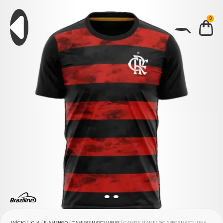
0
BUSCAR
INÍCIO
/
LOJA
/
FLAMENGO
/
CAMISAS MASCULINAS
/ CAMISA FLAMENGO ARBOR MASCULINA