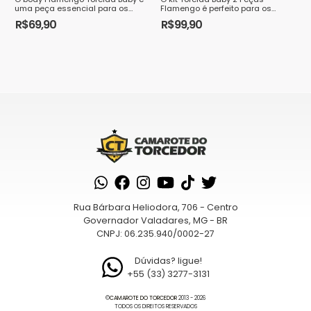
do
uma peça essencial para os
Flamengo é perfeito para os
do
produto
pequenos torcedores do Mengão.
pequenos torcedores rubro-
R$
69,90
R$
99,90
É a maneira perfeita de vestir o
negros. Composto por um body e
produto
Este
Este
bebê com a...
uma pantufa, o conju...
produto
produto
tem
tem
várias
várias
variantes.
variantes.
As
As
opções
opções
podem
podem
ser
ser
escolhidas
escolhidas
na
na
Rua Bárbara Heliodora, 706 - Centro
página
página
Governador Valadares, MG - BR
CNPJ: 06.235.940/0002-27
do
do
produto
produto
Dúvidas? ligue!
+55 (33) 3277-3131
©
CAMAROTE DO TORCEDOR
2013 - 2026
TODOS OS DIREITOS RESERVADOS