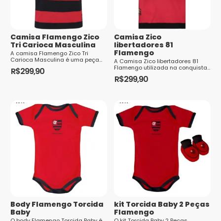
Camisa Flamengo Zico
Camisa Zico
Tri Carioca Masculina
libertadores 81
Saiba
Flamengo
A camisa Flamengo Zico Tri
como seus dados em comentários são
Carioca Masculina é uma peça
A Camisa Zico libertadores 81
icônica para os torcedores rubro-
processados
Flamengo utilizada na conquista
R$
299,90
negros. Com design inspirado
da Copa Libertadores de 1981,
R$
299,90
Este
nas conquistas...
comandada pelo ídolo Zico, é um
Este
símbolo ...
produto
produto
tem
tem
várias
várias
variantes.
variantes.
As
As
opções
opções
podem
podem
ser
ser
escolhidas
escolhidas
na
Body Flamengo Torcida
kit Torcida Baby 2 Peças
na
página
Baby
Flamengo
página
O body Flamengo Torcida Baby é
O kit Torcida Baby 2 Peças