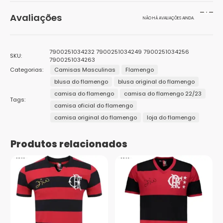
Peso
500 g
Avaliações
NÃO HÁ AVALIAÇÕES AINDA.
Dimensões
20 × 15 × 20 cm
Seja o primeiro a avaliar “Camisa Flamengo Arbor
Gênero
Masculino
7900251034232 7900251034249 7900251034256
SKU:
Masculina”
7900251034263
Categorias:
Cor
Camisas Masculinas
Flamengo
Preto, Vermelho
O seu endereço de e-mail não será publicado.
Campos
blusa do flamengo
blusa original do flamengo
obrigatórios são marcados com
*
Marcas
Braziline
camisa do flamengo
camisa do flamengo 22/23
Sua avaliação
*
Tags:
1
2 de
3 de 5
4 de 5
5 de 5
camisa oficial do flamengo
Público
Sua avaliação sobre o produto
*
Adulto
de
5
estrelas
estrelas
estrelas
camisa original do flamengo
loja do flamengo
5
estrelas
Tamanhos
G, GG, M, P
estrelas
Produtos relacionados
Nome
*
E-mail
*