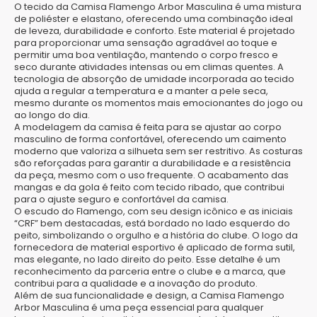
O tecido da Camisa Flamengo Arbor Masculina é uma mistura
de poliéster e elastano, oferecendo uma combinação ideal
de leveza, durabilidade e conforto. Este material é projetado
para proporcionar uma sensação agradável ao toque e
permitir uma boa ventilação, mantendo o corpo fresco e
seco durante atividades intensas ou em climas quentes. A
tecnologia de absorção de umidade incorporada ao tecido
ajuda a regular a temperatura e a manter a pele seca,
mesmo durante os momentos mais emocionantes do jogo ou
ao longo do dia.
A modelagem da camisa é feita para se ajustar ao corpo
masculino de forma confortável, oferecendo um caimento
moderno que valoriza a silhueta sem ser restritivo. As costuras
são reforçadas para garantir a durabilidade e a resistência
da peça, mesmo com o uso frequente. O acabamento das
mangas e da gola é feito com tecido ribado, que contribui
para o ajuste seguro e confortável da camisa.
O escudo do Flamengo, com seu design icônico e as iniciais
“CRF” bem destacadas, está bordado no lado esquerdo do
peito, simbolizando o orgulho e a história do clube. O logo da
fornecedora de material esportivo é aplicado de forma sutil,
mas elegante, no lado direito do peito. Esse detalhe é um
reconhecimento da parceria entre o clube e a marca, que
contribui para a qualidade e a inovação do produto.
Além de sua funcionalidade e design, a Camisa Flamengo
Arbor Masculina é uma peça essencial para qualquer