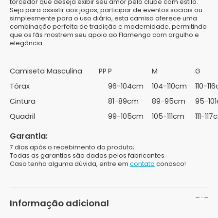
torcedor que deseja exibir seu amor pelo clube com estilo.
Seja para assistir aos jogos, participar de eventos sociais ou
simplesmente para o uso diário, esta camisa oferece uma
combinação perfeita de tradição e modernidade, permitindo
que os fãs mostrem seu apoio ao Flamengo com orgulho e
elegância.
Camiseta Masculina
PP
P
M
G
Tórax
96-104cm
104-110cm
110-11
Cintura
81-89cm
89-95cm
95-10
Quadril
99-105cm
105-111cm
111-11
Garantia:
7 dias após o recebimento do produto;
Todas as garantias são dadas pelos fabricantes
Caso tenha alguma dúvida, entre em
contato
conosco!
Informação adicional