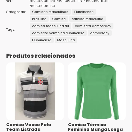
SKU:
7895919981129 7895919981136 7895919981143
7895919981150
Gênero
Masculino
O seu endereço de e-mail não será publicado.
Campos
Categorias:
Camisas Masculinas
Fluminense
obrigatórios são marcados com
*
braziline
Camisa
camisa masculina
Marcas
Braziline
Sua avaliação
*
camisa masculina flu
camiseta democracy
1
2 de
3 de 5
4 de 5
5 de 5
Tags:
Público
Sua avaliação sobre o produto
*
Adulto
camiseta vermelha fluminense
democracy
de
5
estrelas
estrelas
estrelas
5
estrelas
Fluminense
Masculina
Tamanhos
G, GG, M, P
estrelas
Produtos relacionados
Nome
*
E-mail
*
Camisa Vasco Polo
Camisa Térmica
Saiba
Team Listrada
Feminina Manga Longa