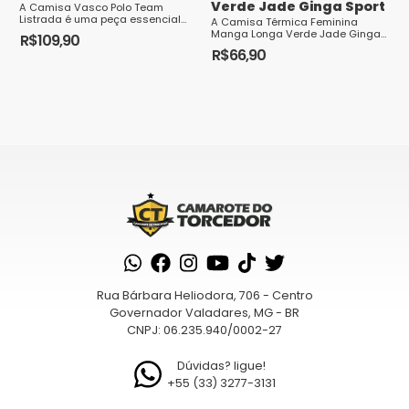
como seus dados em comentários são
Verde Jade Ginga Sport
A Camisa Vasco Polo Team
processados
Listrada é uma peça essencial
A Camisa Térmica Feminina
para os torcedores do Club de
Manga Longa Verde Jade Ginga
R$
109,90
Regatas Vasco da Gama. Feita
Sport é o item ideal para as
R$
66,90
Este
com tecido de alta...
mulheres que praticam esportes
Este
ou atividades físicas e desejam
produto
se manter co...
produto
tem
tem
várias
várias
variantes.
variantes.
As
As
opções
opções
podem
podem
ser
ser
escolhidas
escolhidas
na
na
página
Rua Bárbara Heliodora, 706 - Centro
página
Governador Valadares, MG - BR
do
CNPJ: 06.235.940/0002-27
do
produto
produto
Dúvidas? ligue!
+55 (33) 3277-3131