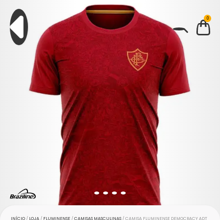
0
BUSCAR
INÍCIO
/
LOJA
/
FLUMINENSE
/
CAMISAS MASCULINAS
/ CAMISA FLUMINENSE DEMOCRACY ADT