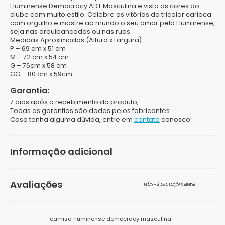
Fluminense Democracy ADT Masculina e vista as cores do
clube com muito estilo. Celebre as vitórias do tricolor carioca
com orgulho e mostre ao mundo o seu amor pelo Fluminense,
seja nas arquibancadas ou nas ruas.
Medidas Aproximadas (Altura x Largura):
P
– 69 cm x 51 cm
M
– 72 cm x 54 cm
G
– 76cm x 58 cm
GG
– 80 cm x 59cm
Garantia:
7 dias após o recebimento do produto;
Todas as garantias são dadas pelos fabricantes.
Caso tenha alguma dúvida, entre em
contato
conosco!
Informação adicional
Peso
200 g
Avaliações
NÃO HÁ AVALIAÇÕES AINDA.
Dimensões
20 × 15 × 10 cm
Seja o primeiro a avaliar “Camisa Fluminense
Cor
Bordô, Dourado, Vinho
camisa fluminense democracy masculina
Democracy ADT Masculina”