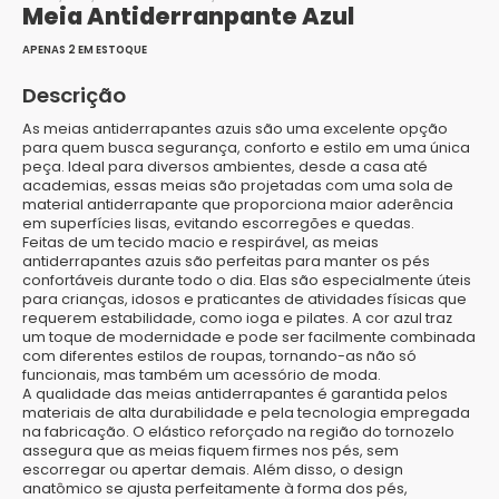
Meia Antiderranpante Azul
APENAS 2 EM ESTOQUE
Descrição
As meias antiderrapantes azuis são uma excelente opção
para quem busca segurança, conforto e estilo em uma única
peça. Ideal para diversos ambientes, desde a casa até
academias, essas meias são projetadas com uma sola de
material antiderrapante que proporciona maior aderência
em superfícies lisas, evitando escorregões e quedas.
Feitas de um tecido macio e respirável, as meias
antiderrapantes azuis são perfeitas para manter os pés
confortáveis durante todo o dia. Elas são especialmente úteis
para crianças, idosos e praticantes de atividades físicas que
requerem estabilidade, como ioga e pilates. A cor azul traz
um toque de modernidade e pode ser facilmente combinada
com diferentes estilos de roupas, tornando-as não só
funcionais, mas também um acessório de moda.
A qualidade das meias antiderrapantes é garantida pelos
materiais de alta durabilidade e pela tecnologia empregada
na fabricação. O elástico reforçado na região do tornozelo
assegura que as meias fiquem firmes nos pés, sem
escorregar ou apertar demais. Além disso, o design
anatômico se ajusta perfeitamente à forma dos pés,