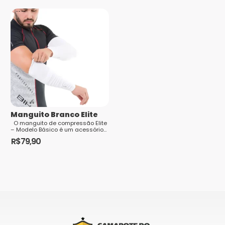
Manguito Branco Elite
O manguito de compressão Elite
– Modelo Básico é um acessório
esportivo desenvolvido para
R$
79,90
oferecer conforto, desempenho e
Este
pr...
produto
tem
várias
variantes.
As
opções