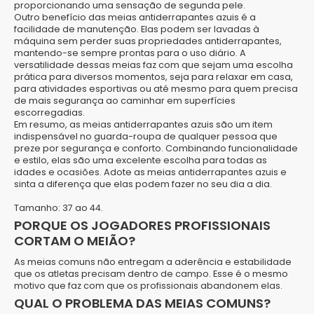
proporcionando uma sensação de segunda pele.
Outro benefício das meias antiderrapantes azuis é a
facilidade de manutenção. Elas podem ser lavadas à
máquina sem perder suas propriedades antiderrapantes,
mantendo-se sempre prontas para o uso diário. A
versatilidade dessas meias faz com que sejam uma escolha
prática para diversos momentos, seja para relaxar em casa,
para atividades esportivas ou até mesmo para quem precisa
de mais segurança ao caminhar em superfícies
escorregadias.
Em resumo, as meias antiderrapantes azuis são um item
indispensável no guarda-roupa de qualquer pessoa que
preze por segurança e conforto. Combinando funcionalidade
e estilo, elas são uma excelente escolha para todas as
idades e ocasiões. Adote as meias antiderrapantes azuis e
sinta a diferença que elas podem fazer no seu dia a dia.
Tamanho: 37 ao 44.
PORQUE OS JOGADORES PROFISSIONAIS
CORTAM O MEIÃO?
As meias comuns não entregam
a aderência e estabilidade
que os atletas precisam dentro de campo. Esse é o mesmo
motivo que faz com que os profissionais abandonem elas.
QUAL O PROBLEMA DAS MEIAS COMUNS?