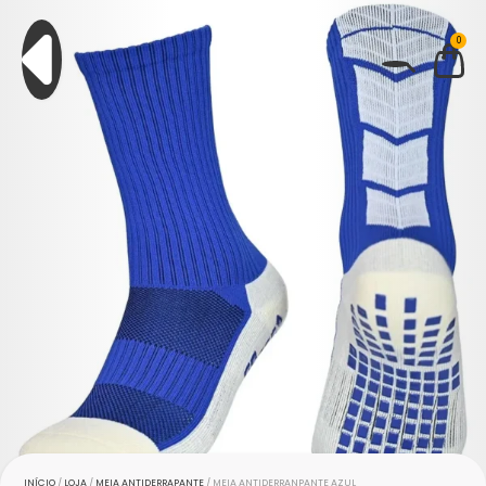
0
BUSCAR
INÍCIO
/
LOJA
/
MEIA ANTIDERRAPANTE
/ MEIA ANTIDERRANPANTE AZUL