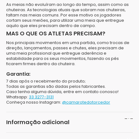
As meias não evoluíram ao longo do tempo, assim como as
chuteiras. As tecnologias atuais que sobram nas chuteiras,
faltam nas meias comuns. Por esse motivo os jogadores
cortam seus meiões, para
utilizar uma meia que entregue
aquilo que eles precisam dentro de campo
.
MAS O QUE OS ATLETAS PRECISAM?
Nos principais movimentos em uma partida, como trocas de
direção, lançamentos, passes e chutes, eles precisam de
uma
meia profissional que entregue aderência e
estabilidade para os seus movimentos
, fazendo os pés
ficarem firmes dentro da chuteira.
Garantia:
7 dias após o recebimento do produto;
Todas as garantias são dadas pelos fabricantes.
Caso tenha alguma dúvida, entre em contato conosco!
Whatsapp:
33 3277-3131
Conheça nosso Instagram:
@camarotedotorcedor
Informação adicional
Peso
100 g