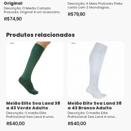
Original
Descrição: A Meia ProSocks Preta
conta com 3 tecnologias
Descrição: O Meião Cortado
exclusivas que ajudam os atletas
Prosocks Original é um acessório
R$
79,90
a potencializar a sua performance
essencial para qualquer jogador
R$
74,90
dentro d...
de futebol. Fabricado com
Saiba
Este
materiais de alta qualidade, es...
como seus dados em comentários são
produto
processados
Produtos relacionados
tem
várias
variantes.
As
opções
podem
ser
escolhidas
na
página
Meião Elite Sea Land 38
Meião Elite Sea Land 38
do
a 43 Verde Adulto
a 43 Branco Adulto
Descrição: O meião Elite
Descrição: O meião Elite
produto
Profissional Sea Land é uma
Profissional Sea Land é uma
escolha ideal para jogadores de
escolha ideal para jogadores de
R$
40,00
R$
40,00
futebol que buscam conforto,
futebol que buscam conforto,
durabilidade e desempenho d...
durabilidade e desempenho d...