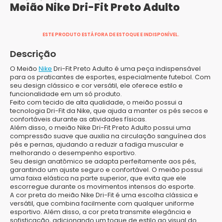
Meião Nike Dri-Fit Preto Adulto
ESTE PRODUTO ESTÁ FORA DE ESTOQUE E INDISPONÍVEL.
Descrição
O Meião
Nike
Dri-Fit Preto Adulto é uma peça indispensável
para os praticantes de esportes, especialmente futebol. Com
seu design clássico e cor versátil, ele oferece estilo e
funcionalidade em um só produto.
Feito com tecido de alta qualidade, o meião possui a
tecnologia Dri-Fit da Nike, que ajuda a manter os pés secos e
confortáveis durante as atividades físicas.
Além disso, o meião Nike Dri-Fit Preto Adulto possui uma
compressão suave que auxilia na circulação sanguínea dos
pés e pernas, ajudando a reduzir a fadiga muscular e
melhorando o desempenho esportivo.
Seu design anatômico se adapta perfeitamente aos pés,
garantindo um ajuste seguro e confortável. O meião possui
uma faixa elástica na parte superior, que evita que ele
escorregue durante os movimentos intensos do esporte.
A cor preta do meião Nike Dri-Fit é uma escolha clássica e
versátil, que combina facilmente com qualquer uniforme
esportivo. Além disso, a cor preta transmite elegância e
sofisticação, adicionando um toque de estilo ao visual do