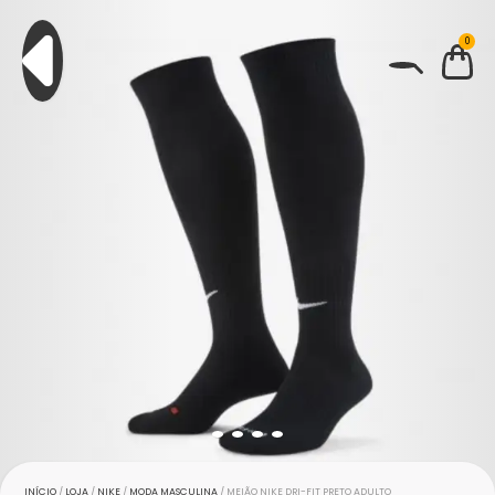
0
BUSCAR
INÍCIO
/
LOJA
/
NIKE
/
MODA MASCULINA
/ MEIÃO NIKE DRI-FIT PRETO ADULTO