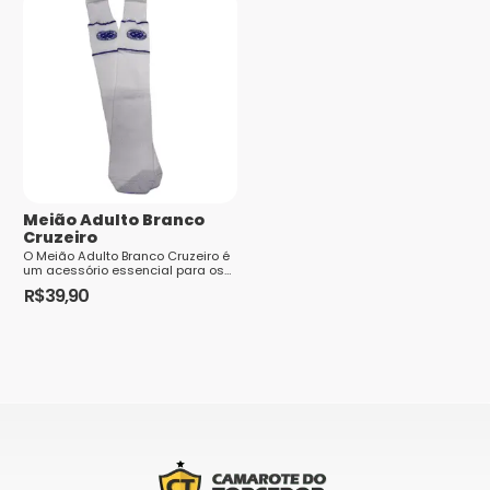
tem
várias
várias
variantes.
variantes.
As
As
opções
opções
podem
podem
ser
ser
escolhidas
escolhidas
na
Meião Adulto Branco
na
página
Cruzeiro
página
do
O Meião Adulto Branco Cruzeiro é
um acessório essencial para os
do
produto
torcedores apaixonados pelo
R$
39,90
time. Com sua cor branca
produto
tradicional, el...