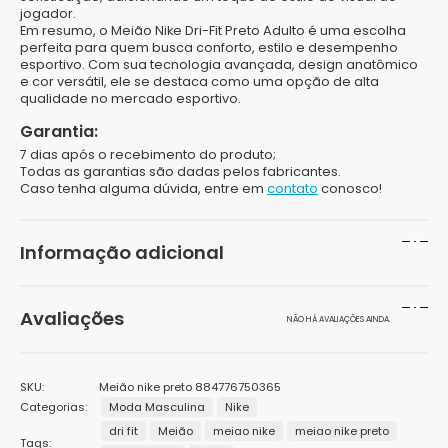
jogador.
Em resumo, o Meião Nike Dri-Fit Preto Adulto é uma escolha
perfeita para quem busca conforto, estilo e desempenho
esportivo. Com sua tecnologia avançada, design anatômico
e cor versátil, ele se destaca como uma opção de alta
qualidade no mercado esportivo.
Garantia:
7 dias após o recebimento do produto;
Todas as garantias são dadas pelos fabricantes.
Caso tenha alguma dúvida, entre em
contato
conosco!
Informação adicional
Peso
200 g
Avaliações
NÃO HÁ AVALIAÇÕES AINDA.
Dimensões
20 × 15 × 10 cm
Seja o primeiro a avaliar “Meião Nike Dri-Fit Preto
Cor
Preto
SKU:
Meião nike preto 884776750365
Adulto”
Categorias:
Moda Masculina
Nike
Gênero
Unisex
dri fit
Meião
meiao nike
meiao nike preto
O seu endereço de e-mail não será publicado.
Campos
Tags: