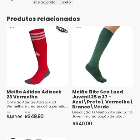
obrigatórios são marcados com
*
meiao preto
preto
Marcas
Nike
Sua avaliação
*
1
2 de
3 de 5
4 de 5
5 de 5
Produtos relacionados
Público
Sua avaliação sobre o produto
*
Adulto
de
5
estrelas
estrelas
estrelas
5
estrelas
OFERTA
Tamanhos
39-43
estrelas
Nome
*
E-mail
*
Meião Adidas Adisock
Meião Elite Sea Land
23 Vermelho
Juvenil 35 a 37 –
Azul\Preto\ Vermelho\
O Meião Adidas Adisock 23
Vermelho é uma escolha perfeita
Branco\Verde
para todos os entusiastas do
O
O
Descrição: O Meião Elite Sea Land
futebol que desejam adicionar
R$
49,90
Juvenil é uma opção de alta
preço
preço
R$
69,90
Saiba
um toque de esti...
qualidade para os jovens
original
atual
Este
R$
40,00
como seus dados em comentários são
jogadores de futebol. Fabricado
era:
é:
Este
produto
com...
R$69,90.
R$49,90.
processados
produto
tem