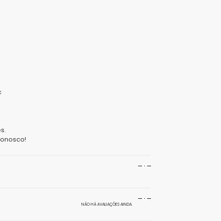
c
s.
onosco!
300 g
NÃO HÁ AVALIAÇÕES AINDA.
20 × 15 × 10 cm