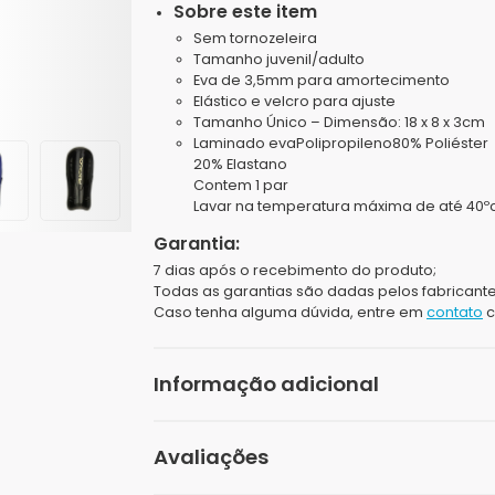
Sobre este item
Sem tornozeleira
Tamanho juvenil/adulto
Eva de 3,5mm para amortecimento
Elástico e velcro para ajuste
Tamanho Único – Dimensão: 18 x 8 x 3cm
Laminado evaPolipropileno80% Poliéster
20% Elastano
Contem 1 par
Lavar na temperatura máxima de até 40º
Garantia:
7 dias após o recebimento do produto;
Todas as garantias são dadas pelos fabricante
Caso tenha alguma dúvida, entre em
contato
c
Informação adicional
Peso
Avaliações
Dimensões