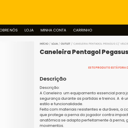
BUSCAR
OBRE NÓS
LOJA
MINHA CONTA
CARRINHO
INÍCIO
/
LOJA
/
OUTLET
/ CANELEIRA PENTAGOL PEGASUS C/ VELC
Caneleira Pentagol Pegasus 
ESTE PRODUTO ESTÁ FORA D
Descrição
Descrição:
A Caneleira um equipamento essencial para jo
segurança durante as partidas e treinos. A é
estilo e funcionalidade.
Feita com materiais resistentes e duráveis, a 
que protege a perna do jogador contra impacto
anatômica se adapta perfeitamente à perna, g
movimentos.