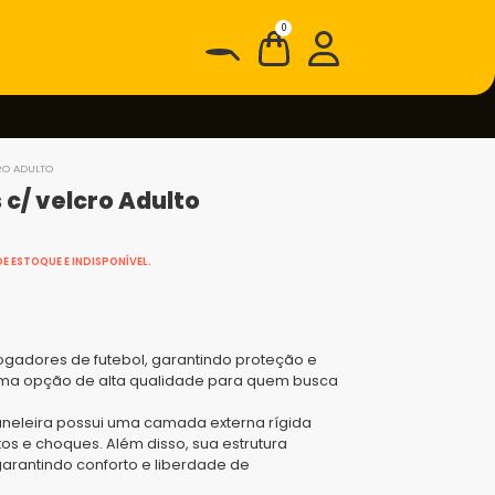
0
RO ADULTO
c/ velcro Adulto
E ESTOQUE E INDISPONÍVEL.
gadores de futebol, garantindo proteção e
 uma opção de alta qualidade para quem busca
caneleira possui uma camada externa rígida
s e choques. Além disso, sua estrutura
arantindo conforto e liberdade de