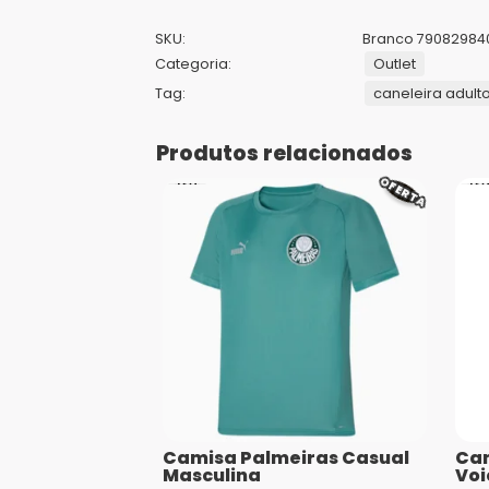
SKU:
Branco 79082984
Categoria:
Outlet
Tag:
caneleira adult
Produtos relacionados
OFERTA
Camisa Palmeiras Casual
Cam
Masculina
Voi