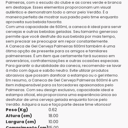
Palmeiras, com o escudo do clube e as cores verde e branca
em destaque. Esses elementos proporcionam um visual
autêntico e demonstram todo o amor pelo Verdão. É a
maneira perfeita de mostrar sua paixão pelo time enquanto
aproveita sua bebida favorita.
Com uma capacidade de 600ml, a caneca é ideal para servir
cervejas e outras bebidas geladas. Seu tamanho generoso
permite que você desfrute da sua bebida por mais tempo,
sem precisar se preocupar em repor constantemente.
A Caneca de Gel Cerveja Palmeiras 600ml também é uma
ótima opção de presente para os amigos e familiares
palmeirenses. É um item que certamente fará sucesso em
aniversários, confraternizações e outras ocasiões especiais.
Para garantir a durabilidade da caneca, recomenda-se lavar
à mão com água e sabão neutro. Evite utilizar produtos
abrasivos que possam danificar a estampa ou o gel interno.
Em resumo, a Caneca de Gel Cerveja Palmeiras 600ml é um
item indispensável para os torcedores apaixonados pelo
Palmeiras. Com seu design exclusivo, capacidade ideal e
estampa oficial, ela proporciona uma experiência única ao
desfrutar de uma cerveja gelada enquanto torce pelo
Verdão. Adquira a sua e faça parte desse time vitorioso!
Peso (Kg)
0.62
Altura (cm)
18.00
Largura (cm)
10.00
Comprimento (cm)
15.00