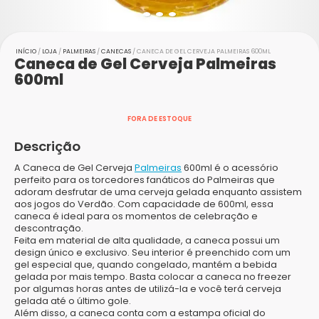
INÍCIO
/
LOJA
/
PALMEIRAS
/
CANECAS
/ CANECA DE GEL CERVEJA PALMEIRAS 600ML
Caneca de Gel Cerveja Palmeiras
600ml
FORA DE ESTOQUE
Descrição
A Caneca de Gel Cerveja
Palmeiras
600ml é o acessório
perfeito para os torcedores fanáticos do Palmeiras que
adoram desfrutar de uma cerveja gelada enquanto assistem
aos jogos do Verdão. Com capacidade de 600ml, essa
caneca é ideal para os momentos de celebração e
descontração.
Feita em material de alta qualidade, a caneca possui um
design único e exclusivo. Seu interior é preenchido com um
gel especial que, quando congelado, mantém a bebida
gelada por mais tempo. Basta colocar a caneca no freezer
por algumas horas antes de utilizá-la e você terá cerveja
gelada até o último gole.
Além disso, a caneca conta com a estampa oficial do