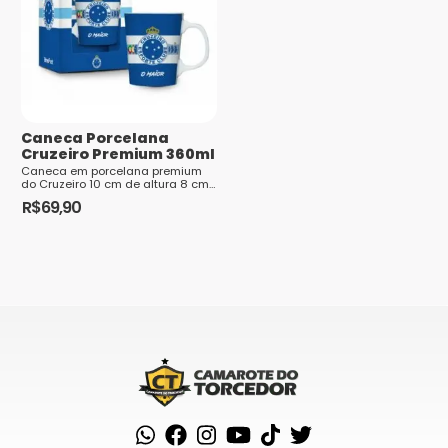
Nome
*
Caneca Porcelana
E-mail
*
Cruzeiro Premium 360ml
Caneca em porcelana premium
do Cruzeiro 10 cm de altura 8 cm
de diâmetro 280 ml Todos os
R$
69,90
nossos produtos do Cruzeiro
Esporte Clube são oficiais
licenciados do clube. O Cruzeiro
Saiba
Esporte Clube é uma asso...
como seus dados em comentários são
processados