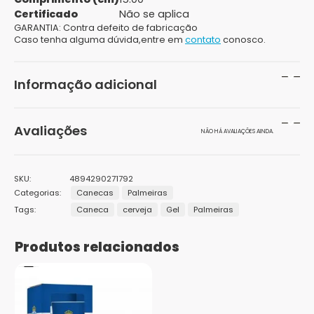
Certificado
Não se aplica
GARANTIA:
Contra defeito de fabricação
Caso tenha alguma dúvida,entre em
contato
conosco.
Informação adicional
Peso
420 g
Avaliações
NÃO HÁ AVALIAÇÕES AINDA.
Dimensões
10 × 10 × 10 cm
Seja o primeiro a avaliar “Caneca de Gel Cerveja
SKU:
4894290271792
Palmeiras 600ml”
Categorias:
Canecas
Palmeiras
Tags:
Caneca
cerveja
Gel
Palmeiras
O seu endereço de e-mail não será publicado.
Campos
obrigatórios são marcados com
*
Produtos relacionados
Sua avaliação
*
1
2 de
3 de 5
4 de 5
5 de 5
Sua avaliação sobre o produto
*
de
5
estrelas
estrelas
estrelas
5
estrelas
estrelas