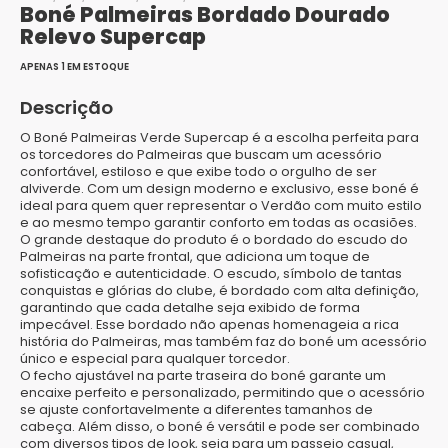
Boné Palmeiras Bordado Dourado
Relevo Supercap
APENAS 1 EM ESTOQUE
Descrição
O
Boné Palmeiras Verde Supercap
é a escolha perfeita para
os torcedores do
Palmeiras
que buscam um acessório
confortável, estiloso e que exibe todo o orgulho de ser
alviverde. Com um design moderno e exclusivo, esse boné é
ideal para quem quer representar o
Verdão
com muito estilo
e ao mesmo tempo garantir conforto em todas as ocasiões.
O grande destaque do produto é o
bordado do escudo do
Palmeiras
na parte frontal, que adiciona um toque de
sofisticação e autenticidade. O escudo, símbolo de tantas
conquistas e glórias do clube, é bordado com alta definição,
garantindo que cada detalhe seja exibido de forma
impecável. Esse bordado não apenas homenageia a rica
história do Palmeiras, mas também faz do boné um acessório
único e especial para qualquer torcedor.
O
fecho ajustável
na parte traseira do boné garante um
encaixe perfeito e personalizado, permitindo que o acessório
se ajuste confortavelmente a diferentes tamanhos de
cabeça. Além disso, o boné é versátil e pode ser combinado
com diversos tipos de look, seja para um passeio casual,