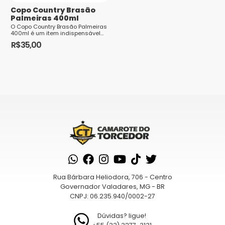
escolhidas
Copo Country Brasão
na
Palmeiras 400ml
página
O Copo Country Brasão Palmeiras
400ml é um item indispensável
do
para os torcedores apaixonados
R$
35,00
do Palmeiras. Com capacidade
produto
para 4...
Rua Bárbara Heliodora, 706 - Centro
Governador Valadares, MG - BR
CNPJ: 06.235.940/0002-27
Dúvidas? ligue!