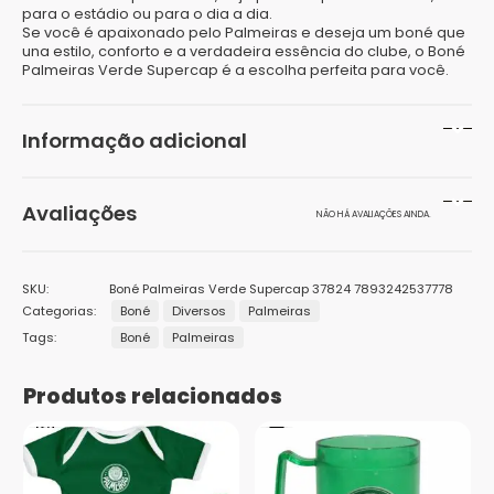
para o estádio ou para o dia a dia.
Se você é apaixonado pelo
Palmeiras
e deseja um boné que
una estilo, conforto e a verdadeira essência do clube, o
Boné
Palmeiras Verde Supercap
é a escolha perfeita para você.
Informação adicional
Peso
200 g
Avaliações
NÃO HÁ AVALIAÇÕES AINDA.
Dimensões
20 × 20 × 20 cm
Seja o primeiro a avaliar “Boné Palmeiras Bordado
SKU:
Boné Palmeiras Verde Supercap 37824 7893242537778
Dourado Relevo Supercap”
Categorias:
Boné
Diversos
Palmeiras
Tags:
Boné
Palmeiras
O seu endereço de e-mail não será publicado.
Campos
obrigatórios são marcados com
*
Produtos relacionados
Sua avaliação
*
1
2 de
3 de 5
4 de 5
5 de 5
Sua avaliação sobre o produto
*
de
5
estrelas
estrelas
estrelas
5
estrelas
estrelas