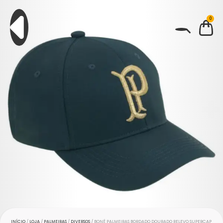
0
BUSCAR
INÍCIO
/
LOJA
/
PALMEIRAS
/
DIVERSOS
/ BONÉ PALMEIRAS BORDADO DOURADO RELEVO SUPERCAP