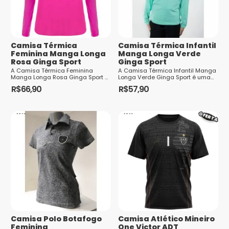
E-mail
*
Camisa Térmica
Camisa Térmica Infantil
Feminina Manga Longa
Manga Longa Verde
Rosa Ginga Sport
Ginga Sport
A Camisa Térmica Feminina
A Camisa Térmica Infantil Manga
Saiba
Manga Longa Rosa Ginga Sport é
Longa Verde Ginga Sport é uma
perfeita para as mulheres que
peça indispensável para as
como seus dados em comentários são
R$
66,90
R$
57,90
buscam conforto e proteção
crianças que praticam esportes e
Este
Este
durante a prática de esportes e
processados
desejam se manter confortáveis e
atividades fí...
prot...
produto
produto
OFERTA
tem
tem
várias
várias
variantes.
variantes.
As
As
opções
opções
podem
podem
ser
ser
escolhidas
escolhidas
Camisa Polo Botafogo
Camisa Atlético Mineiro
na
na
Feminina
One Victor ADT