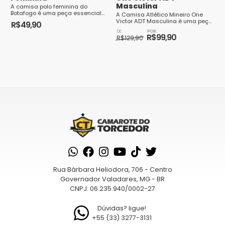
página
página
Masculina
A camisa polo feminina do
Botafogo é uma peça essencial
do
do
A Camisa Atlético Mineiro One
para as torcedoras apaixonadas
Victor ADT Masculina é uma peça
R$
49,90
pelo clube. Com um design
produto
produto
essencial para os torcedores
O
O
Este
elegante e sofistic...
apaixonados pelo Galo. A camis...
R$
99,90
preço
preço
R$
129,90
produto
original
atual
Este
era:
é:
tem
produto
R$129,90.
R$99,90.
várias
tem
variantes.
várias
As
variantes.
opções
As
podem
opções
ser
podem
escolhidas
ser
na
escolhidas
página
na
Rua Bárbara Heliodora, 706 - Centro
do
página
Governador Valadares, MG - BR
CNPJ: 06.235.940/0002-27
produto
do
produto
Dúvidas? ligue!
+55 (33) 3277-3131