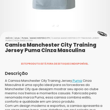
OFERTA
INÍCIO
/
LOJA
/
PUMA
/
MANCHESTER CITY
/ CAMISA MANCHESTER CITY TRAINING JERSEY
PUMA CINZA MASCULINA
Camisa Manchester City Training
Jersey Puma Cinza Masculina
ESTE PRODUTO ESTÁ FORA DE ESTOQUE E INDISPONÍVEL.
Descrição
A Camisa Manchester City Training Jersey
Puma
Cinza
Masculina é uma opção ideal para os torcedores do
Manchester City que desejam mostrar seu apoio ao clube
mesmo nos treinos e momentos casuais. Fabricada pela
renomada marca Puma, essa camisa combina estilo,
conforto e qualidade em um único produto.
Com um design moderno e esportivo, a camisa apresenta a
cor cinza como base, com detalhes em azul celeste que