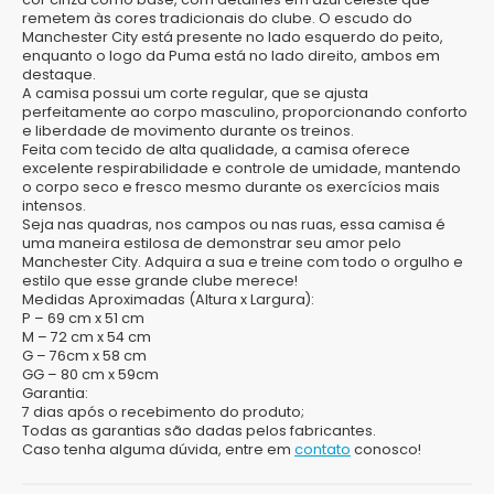
remetem às cores tradicionais do clube. O escudo do
Manchester City está presente no lado esquerdo do peito,
enquanto o logo da Puma está no lado direito, ambos em
destaque.
A camisa possui um corte regular, que se ajusta
perfeitamente ao corpo masculino, proporcionando conforto
e liberdade de movimento durante os treinos.
Feita com tecido de alta qualidade, a camisa oferece
excelente respirabilidade e controle de umidade, mantendo
o corpo seco e fresco mesmo durante os exercícios mais
intensos.
Seja nas quadras, nos campos ou nas ruas, essa camisa é
uma maneira estilosa de demonstrar seu amor pelo
Manchester City. Adquira a sua e treine com todo o orgulho e
estilo que esse grande clube merece!
Medidas Aproximadas (Altura x Largura):
P
– 69 cm x 51 cm
M
– 72 cm x 54 cm
G
– 76cm x 58 cm
GG
– 80 cm x 59cm
Garantia:
7 dias após o recebimento do produto;
Todas as garantias são dadas pelos fabricantes.
Caso tenha alguma dúvida, entre em
contato
conosco!