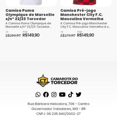
E-mail
*
Camisa Puma
Camisa Pré-jogo
Olympique de Marseille
Manchester City F.C.
s/n° 22/23 Torcedor
Masculina Vermelha
A Camisa Puma Olympique de
A Camisa Pré-jogo Manchester
Marseille s/n° 22/23 Torcedor
City F.C. Masculina Vermelha é um
Masculina é uma peça essencial
item de vestuário esportivo que
O
O
O
O
para todo torcedor apaixonado
combina estilo e paixão pelo
R$
149,90
R$
149,90
preço
preço
R$
269,90
preço
preço
R$
279,90
Saiba
pelo clube francês...
futebol. Com...
original
atual
Este
original
atual
Este
como seus dados em comentários são
era:
é:
era:
é:
produto
produto
R$269,90.
R$149,90.
R$279,90.
R$149,90.
processados
tem
tem
várias
várias
variantes.
variantes.
As
As
opções
opções
podem
podem
ser
ser
escolhidas
escolhidas
na
na
Rua Bárbara Heliodora, 706 - Centro
página
página
Governador Valadares, MG - BR
CNPJ: 06.235.940/0002-27
do
do