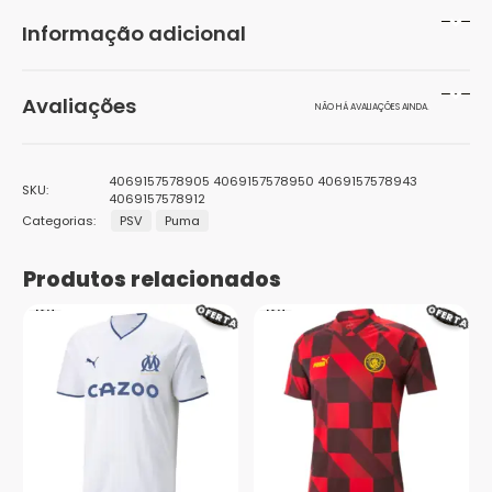
Informação adicional
Peso
200 g
Avaliações
NÃO HÁ AVALIAÇÕES AINDA.
Dimensões
20 × 15 × 10 cm
Seja o primeiro a avaliar “Camisa Home PSV 25/26”
Tamanhos
G, GG, M, P
4069157578905 4069157578950 4069157578943
SKU:
4069157578912
O seu endereço de e-mail não será publicado.
Campos
Categorias:
PSV
Puma
obrigatórios são marcados com
*
Sua avaliação
*
Produtos relacionados
1
2 de
3 de 5
4 de 5
5 de 5
Sua avaliação sobre o produto
*
de
5
estrelas
estrelas
estrelas
OFERTA
OFERTA
5
estrelas
estrelas
Nome
*