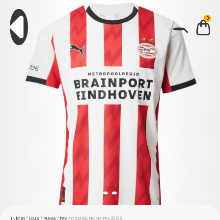
0
BUSCAR
INÍCIO
/
LOJA
/
PUMA
/
PSV
/ CAMISA HOME PSV 25/26