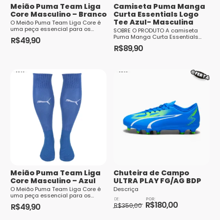
Meião Puma Team Liga
Camiseta Puma Manga
Core Masculino – Branco
Curta Essentials Logo
Tee Azul- Masculina
O Meião Puma Team Liga Core é
uma peça essencial para os
SOBRE O PRODUTO A camiseta
Saiba
amantes do futebol. Com sua
Puma Manga Curta Essentials
R$
49,90
tecnologia de ponta e design
como seus dados em comentários são
Logo Tee Azul Masculina...
R$
89,90
Este
moderno, ele oferece conforto e
processados
desempenho superiores durante
Este
produto
as partidas. Sua composição
inclu...
produto
tem
OFERTA
tem
várias
várias
variantes.
variantes.
As
As
opções
opções
podem
podem
ser
ser
escolhidas
escolhidas
na
Meião Puma Team Liga
Chuteira de Campo
na
página
Core Masculino – Azul
ULTRA PLAY FG/AG BDP
página
do
O Meião Puma Team Liga Core é
Descriça
uma peça essencial para os
do
O
O
produto
amantes do futebol. Com sua
R$
180,00
R$
49,90
preço
preço
R$
350,00
tecnologia de ponta e design
produto
original
atual
Este
Este
moderno, ele oferece conforto e