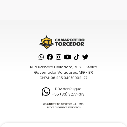
era:
é:
desempenho superiores durante
produto
produto
R$350,00.
R$180,00.
as partidas. Sua composição
inclu...
tem
tem
várias
várias
variantes.
variantes.
As
As
opções
opções
podem
podem
ser
ser
escolhidas
escolhidas
na
na
Rua Bárbara Heliodora, 706 - Centro
página
página
Governador Valadares, MG - BR
do
CNPJ: 06.235.940/0002-27
do
produto
produto
Dúvidas? ligue!
+55 (33) 3277-3131
©
CAMAROTE DO TORCEDOR
2013 - 2026
TODOS OS DIREITOS RESERVADOS