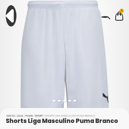
0
BUSCAR
INÍCIO
/
LOJA
/
PUMA
/
SHORT
/ SHORTS LIGA MASCULINO PUMA BRANCO
Shorts Liga Masculino Puma Branco