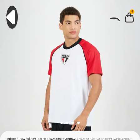
0
BUSCAR
INÍCIO
/
LOJA
/
SÃO PAULO FC
/
CAMISAS FEMININAS
/ CAMISA SÃO PAULO DISPARAR BRAZILINE