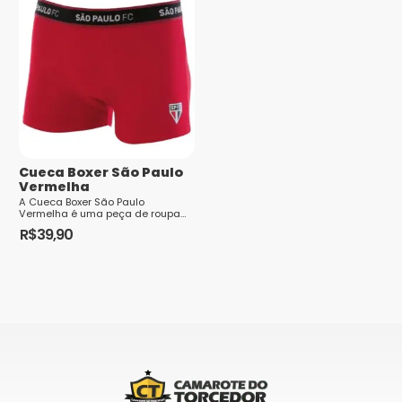
Nome
*
E-mail
*
Cueca Boxer São Paulo
Vermelha
A Cueca Boxer São Paulo
Vermelha é uma peça de roupa
íntima masculina que combina
R$
39,90
Saiba
estilo e conforto para os
Este
torcedores fanáticos...
como seus dados em comentários são
produto
processados
tem
várias
variantes.
As
opções
podem