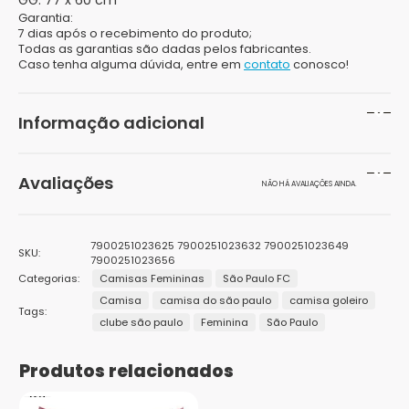
GG:
77 x 60 cm
Garantia:
7 dias após o recebimento do produto;
Todas as garantias são dadas pelos fabricantes.
Caso tenha alguma dúvida, entre em
contato
conosco!
Informação adicional
Peso
200 g
Avaliações
NÃO HÁ AVALIAÇÕES AINDA.
Dimensões
20 × 15 × 10 cm
Seja o primeiro a avaliar “Camisa São Paulo
Cor
Branco
7900251023625 7900251023632 7900251023649
SKU:
Disparar Braziline Masculino”
7900251023656
Categorias:
Gênero
Camisas Femininas
São Paulo FC
Feminino
O seu endereço de e-mail não será publicado.
Campos
Camisa
camisa do são paulo
camisa goleiro
obrigatórios são marcados com
*
Tags:
Público
Adulto
clube são paulo
Feminina
São Paulo
Sua avaliação
*
1
2 de
3 de 5
4 de 5
5 de 5
Tamanhos
Sua avaliação sobre o produto
*
G, GG, M, P
de
5
estrelas
estrelas
estrelas
Produtos relacionados
5
estrelas
Marcas
Retrômania
estrelas