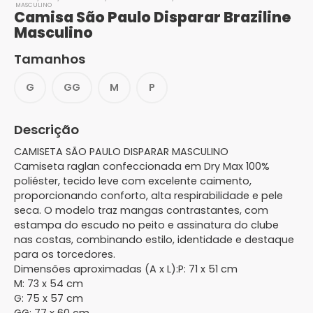
MASCULINO
Camisa São Paulo Disparar Braziline
Masculino
Tamanhos
G
GG
M
P
Descrição
CAMISETA SÃO PAULO DISPARAR MASCULINO
Camiseta raglan confeccionada em Dry Max 100%
poliéster, tecido leve com excelente caimento,
proporcionando conforto, alta respirabilidade e pele
seca. O modelo traz mangas contrastantes, com
estampa do escudo no peito e assinatura do clube
nas costas, combinando estilo, identidade e destaque
para os torcedores.
Dimensões aproximadas (A x L):
P:
71 x 51 cm
M:
73 x 54 cm
G:
75 x 57 cm