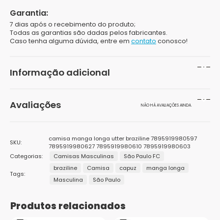
Garantia:
7 dias após o recebimento do produto;
Todas as garantias são dadas pelos fabricantes.
Caso tenha alguma dúvida, entre em
contato
conosco!
Informação adicional
Peso
500 g
Avaliações
NÃO HÁ AVALIAÇÕES AINDA.
Dimensões
30 × 15 × 30 cm
Seja o primeiro a avaliar “Camisa São Paulo Manga
Cor
Preto, Vermelho
camisa manga longa utter braziline 7895919980597
SKU:
Longa Utter ADT Masculina”
7895919980627 7895919980610 7895919980603
Categorias:
Gênero
Camisas Masculinas
São Paulo FC
Masculino
O seu endereço de e-mail não será publicado.
Campos
braziline
Camisa
capuz
manga longa
obrigatórios são marcados com
*
Tags:
Marcas
Braziline
Masculina
São Paulo
Sua avaliação
*
1
2 de
3 de 5
4 de 5
5 de 5
Público
Sua avaliação sobre o produto
*
Adulto
de
5
estrelas
estrelas
estrelas
Produtos relacionados
5
estrelas