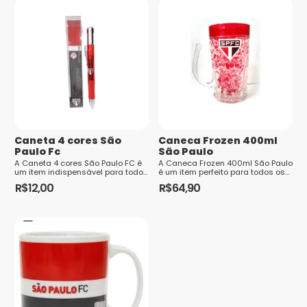
Tamanhos
G, GG, M, P
estrelas
Nome
*
E-mail
*
Caneta 4 cores São
Caneca Frozen 400ml
Paulo Fc
São Paulo
A Caneta 4 cores São Paulo FC é
A Caneca Frozen 400ml São Paulo
um item indispensável para todo
é um item perfeito para todos os
torcedor apaixonado pelo time.
torcedores apaixonados pelo
R$
12,00
R$
64,90
Saiba
Com quatro cores diferentes de...
Tricolor Paulista. Com seu design
m...
como seus dados em comentários são
processados