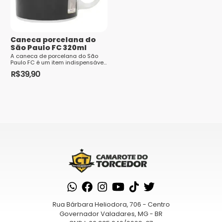
Caneca porcelana do
São Paulo FC 320ml
A caneca de porcelana do São
Paulo FC é um item indispensável
para os torcedores apaixonados
R$
39,90
pelo clube. Além de ser um objet...
Rua Bárbara Heliodora, 706 - Centro
Governador Valadares, MG - BR