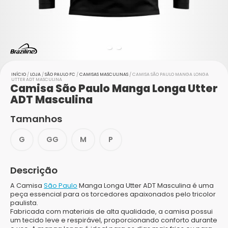
INÍCIO
/
LOJA
/
SÃO PAULO FC
/
CAMISAS MASCULINAS
/ CAMISA SÃO PAULO MANGA LONGA
UTTER ADT MASCULINA
Camisa São Paulo Manga Longa Utter
ADT Masculina
Tamanhos
G
GG
M
P
Descrição
A Camisa
São Paulo
Manga Longa Utter ADT Masculina é uma
peça essencial para os torcedores apaixonados pelo tricolor
paulista.
Fabricada com materiais de alta qualidade, a camisa possui
um tecido leve e respirável, proporcionando conforto durante