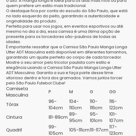
o uso. A manga longa é ideal para os dias mais frios ou para
quem prefere um estilo mais tradicional.
O destaque fica por conta do escudo do São Paulo, que está
no lado esquerdo do peito, garantindo a autenticidade e
originalidade do produto.
Perfeita para usar nos jogos, em eventos esportivos ou até
mesmo no dia a dia, essa camisa é uma ótima opção de
presente para os torcedores são-paulinos de todas as
idades.
É importante ressaltar que a Camisa São Paulo Manga Longa
Utter ADT Masculina está disponível em diferentes tamanhos,
garantindo um ajuste perfeito ao corpo de cada torcedor.
Mostre o seu amor pelo tricolor paulista com estilo e
elegância usando a Camisa São Paulo Manga Longa Utter
ADT Masculina. Garanta a sua e faça parte desse time
vitorioso dentro e fora dos gramados. Vamos juntos torcer
pelo São Paulo Futebol Clube!
Camiseta
P
M
G
GG
Masculina
96-
104-
110-
116-
Tórax
104cm
110cm
116cm
122cm
89-
95-
101-
Cintura
81-89cm
95cm
101cm
107cm
99-
117-
Quadril
105-111cm
111-117cm
105cm
123cm