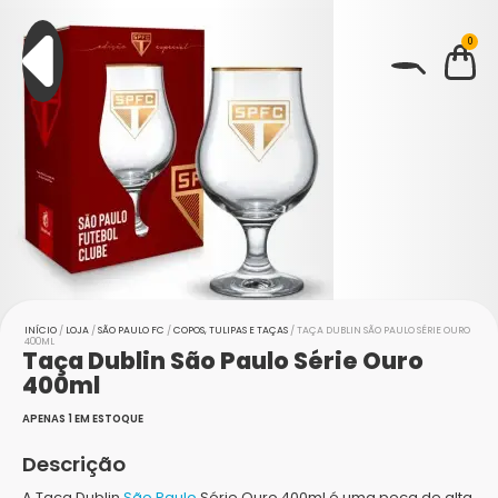
0
BUSCAR
INÍCIO
/
LOJA
/
SÃO PAULO FC
/
COPOS, TULIPAS E TAÇAS
/ TAÇA DUBLIN SÃO PAULO SÉRIE OURO
400ML
Taça Dublin São Paulo Série Ouro
400ml
APENAS 1 EM ESTOQUE
Descrição
A Taça Dublin
São Paulo
Série Ouro 400ml é uma peça de alta