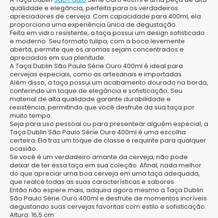
qualidade e elegância, perfeita para os verdadeiros
apreciadores de cerveja. Com capacidade para 400ml, ela
proporciona uma experiência única de degustação.
Feita em vidro resistente, a taça possui um design sofisticado
e moderno. Seu formato tulipa, com a boca levemente
aberta, permite que os aromas sejam concentrados e
apreciados em sua plenitude.
A Taça Dublin São Paulo Série Ouro 400ml é ideal para
cervejas especiais, como as artesanais e importadas.
Além disso, a taça possui um acabamento dourado na borda,
conferindo um toque de elegância e sofisticação. Seu
material de alta qualidade garante durabilidade e
resistência, permitindo que você desfrute da sua taça por
muito tempo.
Seja para uso pessoal ou para presentear alguém especial, a
Taça Dublin São Paulo Série Ouro 400ml é uma escolha
certeira. Ela traz um toque de classe e requinte para qualquer
ocasião.
Se você é um verdadeiro amante da cerveja, não pode
deixar de ter essa taça em sua coleção. Afinal, nada melhor
do que apreciar uma boa cerveja em uma taça adequada,
que realce todas as suas características e sabores.
Então não espere mais, adquira agora mesmo a Taça Dublin
São Paulo Série Ouro 400ml e desfrute de momentos incríveis
degustando suas cervejas favoritas com estilo e sofisticação.
Altura:
16,5 cm