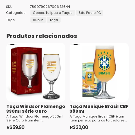
Seja o primeiro a avaliar “Taça Dublin São Paulo
SKU:
7899790267006 12644
Série Ouro 400ml”
Categorias:
Copos, Tulipas e Taças
São Paulo FC
Tags:
dublin
Taça
O seu endereço de e-mail não será publicado.
Campos
obrigatórios são marcados com
*
Produtos relacionados
Sua avaliação
*
1
2 de
3 de 5
4 de 5
5 de 5
Sua avaliação sobre o produto
*
de
5
estrelas
estrelas
estrelas
5
estrelas
estrelas
Nome
*
Taça Windsor Flamengo
E-mail
*
Taça Munique Brasil CBF
330ml Série Ouro
380ml
A Taça Windsor Flamengo 330ml
A Taça Munique Brasil CBF é um
Série Ouro é um item
item perfeito para os torcedores
indispensável para os torcedores
brasileiros que querem ce...
R$
59,90
R$
32,00
apaixonados ...