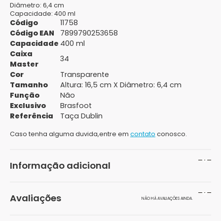
Diâmetro:
6,4 cm
Capacidade:
400 ml
Código
11758
Código EAN
7899790253658
Capacidade
400 ml
Caixa
34
Master
Cor
Transparente
Tamanho
Altura: 16,5 cm X Diâmetro: 6,4 cm
Função
Não
Exclusivo
Brasfoot
Referência
Taça Dublin
Caso tenha alguma duvida,entre em
contato
conosco.
Informação adicional
Peso
300 g
Avaliações
NÃO HÁ AVALIAÇÕES AINDA.
Dimensões
10 × 10 × 10 cm