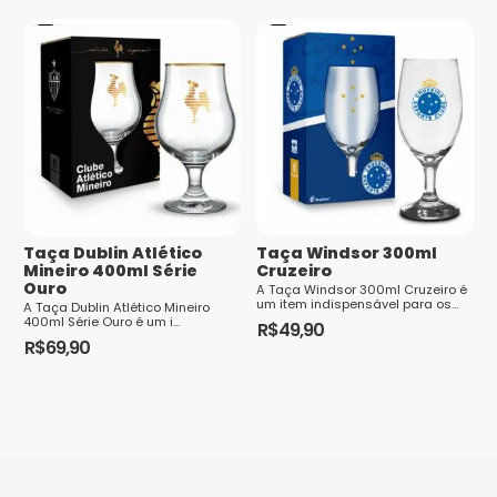
Saiba
como seus dados em comentários são
processados
Taça Dublin Atlético
Taça Windsor 300ml
Mineiro 400ml Série
Cruzeiro
Ouro
A Taça Windsor 300ml Cruzeiro é
um item indispensável para os
A Taça Dublin Atlético Mineiro
verdadeiros torcedores do time.
400ml Série Ouro é um i...
R$
49,90
Feita em vidro de alta qualidade,
R$
69,90
a...