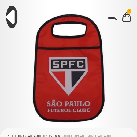
0
BUSCAR
INÍCIO
/
LOJA
/
SÃO PAULO FC
/
DIVERSOS
/ SACOLA PARA AUTOMÓVEL SÃO PAULO