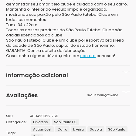
demonstrar seu amor pelo clube e cuidado com o seu carro.
Mantenha o interior do veículo limpo e organizado,
mostrando sua paixão pelo São Paulo Futebol Clube em
todos os momentos.
Tam.: 34 x 22cm
Todos os nossos produtos do São Paulo Futebol Clube são
oficiais licenciados do clube.
São Paulo Futebol Clube é um clube poliesportivo brasileiro
da cidade de São Paulo, capital do estado homônimo.
GARANTIA:
Contra defeito de fabricação
Caso tenha alguma dúvida,entre em
contato
conosco!
Informação adicional
Peso
100 g
Avaliações
NÃO HÁ AVALIAÇÕES AINDA.
Dimensões
10 × 10 × 10 cm
Seja o primeiro a avaliar “Sacola para Automóvel
SKU:
4894290221766
São Paulo”
Categorias:
Diversos
São Paulo FC
Automóvel
Carro
Lixeira
Sacola
São Paulo
O seu endereço de e-mail não será publicado.
Campos
Tags:
obrigatórios são marcados com
*