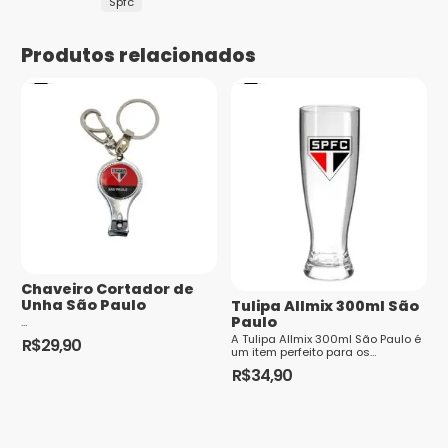
Spfc
Sua avaliação
*
1
2 de
3 de 5
4 de 5
5 de 5
Produtos relacionados
Sua avaliação sobre o produto
*
de
5
estrelas
estrelas
estrelas
5
estrelas
estrelas
Nome
*
E-mail
*
Chaveiro Cortador de
Unha São Paulo
Tulipa Allmix 300ml São
Paulo
...
A Tulipa Allmix 300ml São Paulo é
R$
29,90
um item perfeito para os
torcedores fanáticos do São
R$
34,90
Saiba
Paulo Futebol Clube. Produzida
pela Allmi...
como seus dados em comentários são
processados