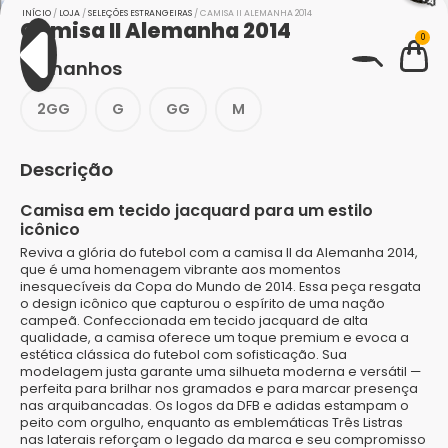
INÍCIO
/
LOJA
/
SELEÇÕES ESTRANGEIRAS
/ CAMISA II ALEMANHA 2014
Camisa II Alemanha 2014
0
Tamanhos
BUSCAR
2GG
G
GG
M
Descrição
Camisa em tecido jacquard para um estilo
icônico
Reviva a glória do futebol com a camisa II da Alemanha 2014,
que é uma homenagem vibrante aos momentos
inesquecíveis da Copa do Mundo de 2014. Essa peça resgata
o design icônico que capturou o espírito de uma nação
campeã. Confeccionada em tecido jacquard de alta
qualidade, a camisa oferece um toque premium e evoca a
estética clássica do futebol com sofisticação. Sua
modelagem justa garante uma silhueta moderna e versátil —
perfeita para brilhar nos gramados e para marcar presença
nas arquibancadas. Os logos da DFB e adidas estampam o
peito com orgulho, enquanto as emblemáticas Três Listras
nas laterais reforçam o legado da marca e seu compromisso