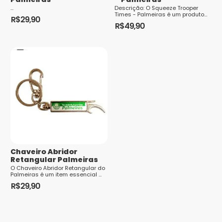
Saiba
...
Descrição: O Squeeze Trooper
como seus dados em comentários são
Times - Palmeiras é um produto
R$
29,90
inovador e prático para os
processados
R$
49,90
torcedores apaixonados pelo
Verdão...
Chaveiro Abridor
Retangular Palmeiras
O Chaveiro Abridor Retangular do
Palmeiras é um item essencial ...
R$
29,90