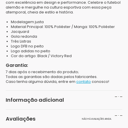
com excelência em design e performance. Celebre o futebol
alemão e mergulhe na cultura esportiva com essa peça
atemporal, cheia de estilo e história.
Modelagem justa
Material Principal: 100% Poliéster / Manga: 100% Poliéster
Jacquard
Gola redonda
Três Listras
Logo DFB no peito
Logo adidas no peito
Cor do artigo: Black / Victory Red
Garantia:
7 dias após o recebimento do produto;
Todas as garantias são dadas pelos fabricantes.
Caso tenha alguma dúvida, entre em
contato
conosco!
Informação adicional
Peso
200 g
Avaliações
NÃO HÁ AVALIAÇÕES AINDA.
Dimensões
20 × 15 × 10 cm