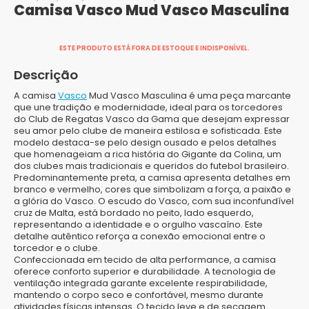
Camisa Vasco Mud Vasco Masculina
ESTE PRODUTO ESTÁ FORA DE ESTOQUE E INDISPONÍVEL.
Descrição
A camisa
Vasco
Mud Vasco Masculina é uma peça marcante
que une tradição e modernidade, ideal para os torcedores
do Club de Regatas Vasco da Gama que desejam expressar
seu amor pelo clube de maneira estilosa e sofisticada. Este
modelo destaca-se pelo design ousado e pelos detalhes
que homenageiam a rica história do Gigante da Colina, um
dos clubes mais tradicionais e queridos do futebol brasileiro.
Predominantemente preta, a camisa apresenta detalhes em
branco e vermelho, cores que simbolizam a força, a paixão e
a glória do Vasco. O escudo do Vasco, com sua inconfundível
cruz de Malta, está bordado no peito, lado esquerdo,
representando a identidade e o orgulho vascaíno. Este
detalhe autêntico reforça a conexão emocional entre o
torcedor e o clube.
Confeccionada em tecido de alta performance, a camisa
oferece conforto superior e durabilidade. A tecnologia de
ventilação integrada garante excelente respirabilidade,
mantendo o corpo seco e confortável, mesmo durante
atividades físicas intensas. O tecido leve e de secagem