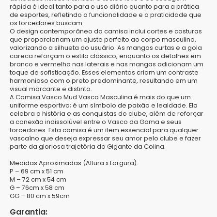
rápida é ideal tanto para o uso diário quanto para a prática
de esportes, refletindo a funcionalidade e a praticidade que
os torcedores buscam.
O design contemporâneo da camisa inclui cortes e costuras
que proporcionam um ajuste perfeito ao corpo masculino,
valorizando a silhueta do usuário. As mangas curtas e a gola
careca reforçam o estilo clássico, enquanto os detalhes em
branco e vermelho nas laterais e nas mangas adicionam um
toque de sofisticação. Esses elementos criam um contraste
harmonioso com o preto predominante, resultando em um
visual marcante e distinto.
A Camisa Vasco Mud Vasco Masculina é mais do que um
uniforme esportivo; é um símbolo de paixão e lealdade. Ela
celebra a história e as conquistas do clube, além de reforçar
a conexão indissolúvel entre o Vasco da Gama e seus
torcedores. Esta camisa é um item essencial para qualquer
vascaíno que deseja expressar seu amor pelo clube e fazer
parte da gloriosa trajetória do Gigante da Colina.
Medidas Aproximadas (Altura x Largura):
P – 69 cm x 51 cm
M – 72 cm x 54 cm
G – 76cm x 58 cm
GG – 80 cm x 59cm
Garantia: