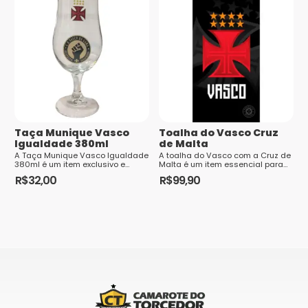
Nome
*
E-mail
*
Taça Munique Vasco
Toalha do Vasco Cruz
Igualdade 380ml
de Malta
A Taça Munique Vasco Igualdade
A toalha do Vasco com a Cruz de
380ml é um item exclusivo e
Malta é um item essencial para
simbólico que representa a luta
os torcedores apaixonados pelo
Saiba
R$
32,00
R$
99,90
do Club de Regatas Vasco da
clube.Posso te contar tudo sobre
como seus dados em comentários são
Gama pela igualdade e inclusão.
essa peç...
Feita em vidro resistente, a Taça
processados
Munique possui capacidad...