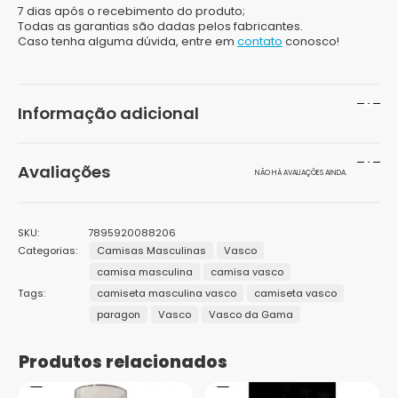
7 dias após o recebimento do produto;
Todas as garantias são dadas pelos fabricantes.
Caso tenha alguma dúvida, entre em
contato
conosco!
Informação adicional
Peso
200 g
Avaliações
NÃO HÁ AVALIAÇÕES AINDA.
Dimensões
20 × 15 × 10 cm
Seja o primeiro a avaliar “Camisa Vasco Mud Vasco
Cor
bege
SKU:
7895920088206
Masculina”
Categorias:
Camisas Masculinas
Vasco
Gênero
Masculino
camisa masculina
camisa vasco
O seu endereço de e-mail não será publicado.
Campos
obrigatórios são marcados com
*
Tags:
camiseta masculina vasco
camiseta vasco
Marcas
Braziline
paragon
Vasco
Vasco da Gama
Sua avaliação
*
1
2 de
3 de 5
4 de 5
5 de 5
Público
Sua avaliação sobre o produto
*
Adulto
de
5
estrelas
estrelas
estrelas
Produtos relacionados
5
estrelas
Tamanhos
G, GG, M, P
estrelas