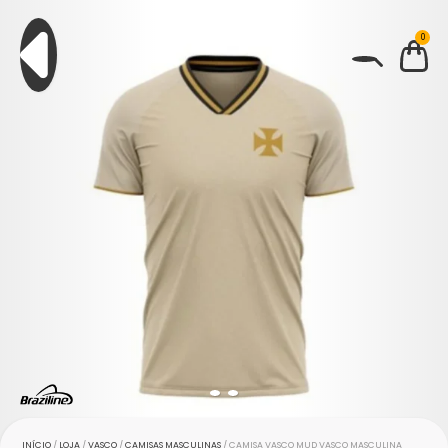
0
BUSCAR
INÍCIO
/
LOJA
/
VASCO
/
CAMISAS MASCULINAS
/ CAMISA VASCO MUD VASCO MASCULINA