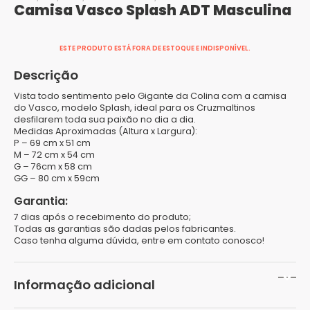
Camisa Vasco Splash ADT Masculina
ESTE PRODUTO ESTÁ FORA DE ESTOQUE E INDISPONÍVEL.
Descrição
Vista todo sentimento pelo Gigante da Colina com a camisa
do Vasco, modelo Splash, ideal para os Cruzmaltinos
desfilarem toda sua paixão no dia a dia.
Medidas Aproximadas (Altura x Largura):
P – 69 cm x 51 cm
M – 72 cm x 54 cm
G – 76cm x 58 cm
GG – 80 cm x 59cm
Garantia:
7 dias após o recebimento do produto;
Todas as garantias são dadas pelos fabricantes.
Caso tenha alguma dúvida, entre em contato conosco!
Informação adicional