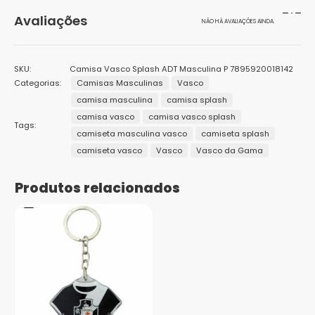
Peso
200 g
Avaliações
NÃO HÁ AVALIAÇÕES AINDA.
Dimensões
20 × 15 × 10 cm
Seja o primeiro a avaliar “Camisa Vasco Splash ADT
Cor
Preto
SKU:
Camisa Vasco Splash ADT Masculina P 7895920018142
Masculina”
Categorias:
Camisas Masculinas
Vasco
Gênero
Masculino
camisa masculina
camisa splash
O seu endereço de e-mail não será publicado.
Campos
obrigatórios são marcados com
*
camisa vasco
camisa vasco splash
Marcas
Braziline
Tags:
camiseta masculina vasco
camiseta splash
Sua avaliação
*
1
2 de
3 de 5
4 de 5
5 de 5
camiseta vasco
Vasco
Vasco da Gama
Público
Sua avaliação sobre o produto
*
Adulto
de
5
estrelas
estrelas
estrelas
5
estrelas
Produtos relacionados
Tamanhos
P
estrelas
Nome
*
E-mail
*