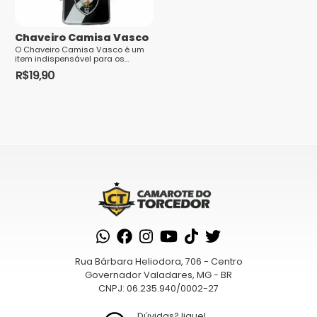
Chaveiro Camisa Vasco
O Chaveiro Camisa Vasco é um
item indispensável para os
Saiba
torcedores apaixonados pelo
R$
19,90
clube. Feito...
como seus dados em comentários são
processados
Rua Bárbara Heliodora, 706 - Centro
Governador Valadares, MG - BR
CNPJ: 06.235.940/0002-27
Dúvidas? ligue!