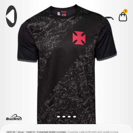
0
BUSCAR
INÍCIO
/
LOJA
/
VASCO
/
CAMISAS MASCULINAS
/ CAMISA VASCO SPLASH ADT MASCULINA