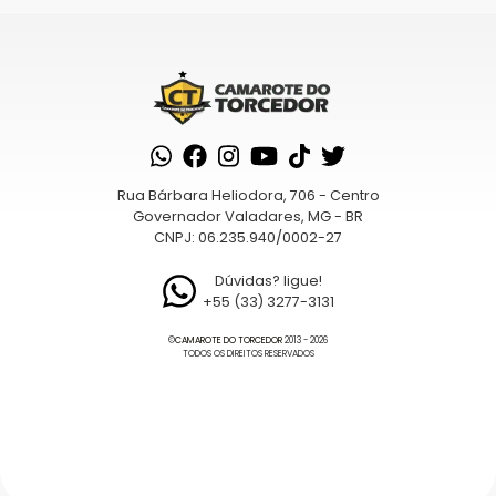
Sua avaliação sobre o produto
*
de
5
estrelas
estrelas
estrelas
5
estrelas
estrelas
Nome
*
Rua Bárbara Heliodora, 706 - Centro
Governador Valadares, MG - BR
CNPJ: 06.235.940/0002-27
E-mail
*
Dúvidas? ligue!
+55 (33) 3277-3131
©
CAMAROTE DO TORCEDOR
2013 - 2026
TODOS OS DIREITOS RESERVADOS
Saiba
como seus dados em comentários são
processados