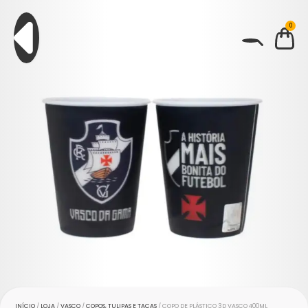
0
BUSCAR
INÍCIO
/
LOJA
/
VASCO
/
COPOS, TULIPAS E TAÇAS
/ COPO DE PLÁSTICO 3D VASCO 400ML