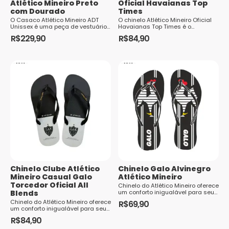
Atlético Mineiro Preto
Oficial Havaianas Top
com Dourado
Times
O Casaco Atlético Mineiro ADT
O chinelo Atlético Mineiro Oficial
Unissex é uma peça de vestuário
Havaianas Top Times é o
perfeita para os torcedores
acessório perfeito para os
R$
229,90
R$
84,90
apaixonados pelo Galo. Com um
torcedores que desejam
Este
Este
desi...
demonstrar sua paixão pelo Galo
em qualquer lugar. Confortável e
produto
produto
estiloso, este chinelo é ideal para
di...
tem
tem
várias
várias
variantes.
variantes.
As
As
opções
opções
podem
podem
ser
ser
escolhidas
escolhidas
Chinelo Clube Atlético
Chinelo Galo Alvinegro
na
na
Mineiro Casual Galo
Atlético Mineiro
página
página
Torcedor Oficial All
Chinelo do Atlético Mineiro oferece
Blends
um conforto inigualável para seus
do
do
pés. Próprio para usar casual ou
Chinelo do Atlético Mineiro oferece
R$
69,90
produto
produto
no dia a dia este chinelo chega
um conforto inigualável para seus
Este
com força no mercado brasileiro e
pés. Próprio para usar casual ou
R$
84,90
é tendência de moda para 2025..
no dia a dia este chinelo chega
produto
O chinelo g...
com força no mercado brasileiro e