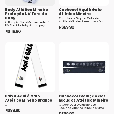
escolhidas
escolhidas
na
Body Atlético Mineiro
Cachecol Aqui é Galo
na
página
Proteção UV Torcida
Atlético Mineiro
página
Baby
do
O cachecol "Aqui é Galo" do
Atlético Mineiro é um acessório
do
O Body Atlético Mineiro Proteção
produto
indispensável para os torcedores
UV Torcida Baby é uma peça
R$
89,90
produto
apaixonados pelo clube. Com as ...
essencial para os pequenos
R$
119,90
torcedores do Galo. Além de exibir
Este
as...
produto
tem
várias
variantes.
As
opções
podem
ser
escolhidas
Faixa Aqui é Galo
Cachecol Evolução dos
na
Atlético Mineiro Branco
Escudos Atlético Mineiro
página
...
O Cachecol Evolução dos
Escudos Atlético Mineiro é uma
do
R$
89,90
peça única que reflete a história e
R$
89,90