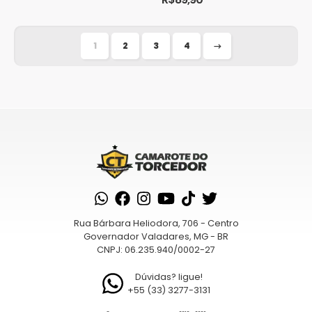
produto
a evolução do clube ao longo dos
...
1
2
3
4
→
Rua Bárbara Heliodora, 706 - Centro
Governador Valadares, MG - BR
CNPJ: 06.235.940/0002-27
Dúvidas? ligue!
+55 (33) 3277-3131