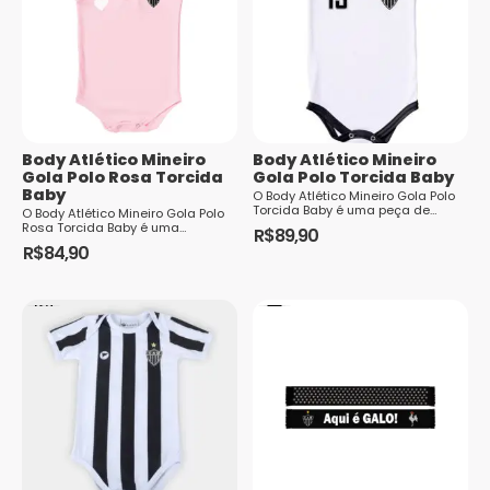
As
opções
podem
ser
escolhidas
na
Body Atlético Mineiro
Body Atlético Mineiro
página
Gola Polo Rosa Torcida
Gola Polo Torcida Baby
Baby
do
O Body Atlético Mineiro Gola Polo
Torcida Baby é uma peça de
O Body Atlético Mineiro Gola Polo
produto
roupa perfeita para os pequenos
Rosa Torcida Baby é uma
R$
89,90
torcedores do Clube Atlético Mi...
adorável peça de roupa para os
R$
84,90
Este
pequenos torcedores do Clube
Este
Atléti...
produto
produto
tem
tem
várias
várias
variantes.
variantes.
As
As
opções
opções
podem
podem
ser
ser