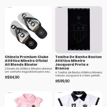
Este
é tendência de moda para 2025..
tem
produto
O chinelo g...
várias
tem
variantes.
várias
As
variantes.
opções
As
podem
opções
ser
podem
escolhidas
ser
na
escolhidas
página
Chinelo Premium Clube
Toalha De Banho Bouton
na
Atlético Mineiro Oficial
Atlético Mineiro
do
página
All Blends Bicolor
Jacquard Preta e
produto
Branca
do
Chinelo do Atlético Mineiro oferece
um conforto inigualável para seus
A Toalha de Banho Atlético Mineiro
produto
pés. Próprio para usar casual ou
Veludo Jacquard é o item perfeito
R$
84,90
no dia a dia este chinelo chega
para os torcedores fanáticos pelo
R$
99,90
Este
com força no mercado brasileiro e
Galo que desejam demo...
é tendência de moda para 2025..
produto
O chinelo g...
tem
várias
variantes.