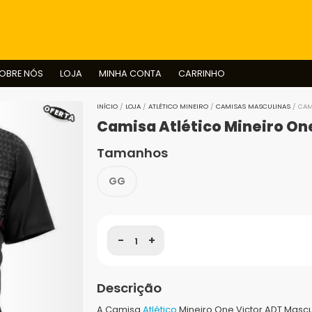
BUSCAR
OBRE NÓS
LOJA
MINHA CONTA
CARRINHO
OFERTA
INÍCIO
/
LOJA
/
ATLÉTICO MINEIRO
/
CAMISAS MASCULINAS
/ CAM
Camisa Atlético Mineiro On
Tamanhos
GG
-
+
Descrição
A Camisa
Atlético
Mineiro One Victor ADT Masc