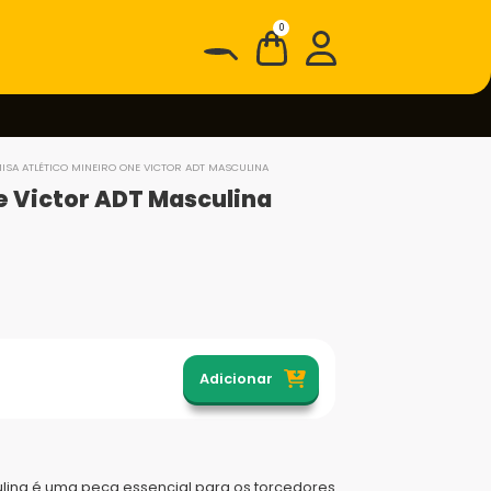
0
ISA ATLÉTICO MINEIRO ONE VICTOR ADT MASCULINA
e Victor ADT Masculina
Adicionar
ulina é uma peça essencial para os torcedores