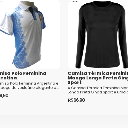
Cor
Nome
*
E-mail
*
isa Polo Feminina
Camisa Térmica Femini
entina
Manga Longa Preta Gin
Sport
misa Polo Feminina Argentina é
comentários são processados
peça de vestuário elegante e
A Camisa Térmica Feminina Ma
sticada, perfeita para mulheres
Longa Preta Ginga Sport é uma
9,90
desejam mostrar seu estilo e
essencial para mulheres que
R$
66,90
 pelo futebol. Com...
praticam esportes ou atividade
e
físicas em climas frios ou em am.
Este
duto
produto
m
tem
as
várias