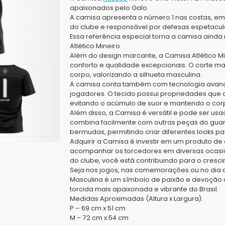
apaixonados pelo Galo.
A camisa apresenta o número 1 nas costas, em
do clube e responsável por defesas espetacul
Essa referência especial torna a camisa ainda ma
Atlético Mineiro.
Além do design marcante, a Camisa Atlético Mi
conforto e qualidade excepcionais. O corte m
corpo, valorizando a silhueta masculina.
A camisa conta também com tecnologia avanç
jogadores. O tecido possui propriedades que 
evitando o acúmulo de suor e mantendo o corp
Além disso, a Camisa é versátil e pode ser usa
combina facilmente com outras peças do gua
bermudas, permitindo criar diferentes looks par
Adquirir a Camisa é investir em um produto de 
acompanhar os torcedores em diversas ocasiõe
do clube, você está contribuindo para o cresci
Seja nos jogos, nas comemorações ou no dia a 
Masculina é um símbolo de paixão e devoção a
torcida mais apaixonada e vibrante do Brasil.
Medidas Aproximadas (Altura x Largura):
P – 69 cm x 51 cm
M – 72 cm x 54 cm