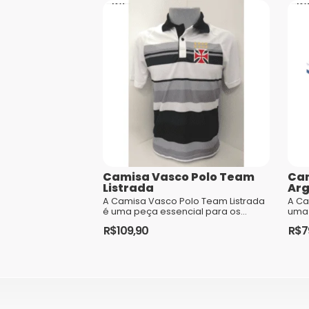
Camisa Vasco Polo Team
Cam
Listrada
Arg
A Camisa Vasco Polo Team Listrada
A Ca
é uma peça essencial para os
uma 
torcedores do Club de Regatas
sofi
R$
109,90
R$
7
Vasco da Gama. Feita com tecido
que 
de alta...
amor
Este
Est
produto
pro
tem
te
várias
vári