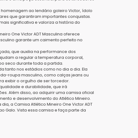
 homenagem ao lendário goleiro Victor, ídolo
ares que garantiram importantes conquistas.
is significativa e valoriza a história do
neiro One Victor ADT Masculina oferece
asculino garante um caimento perfeito no
ada, que auxilia na performance dos
ajudam a regular a temperatura corporal,
o seco durante toda a partida.
da tanto nos estádios como no dia a dia. Ela
rda-roupa masculino, como calças jeans ou
a exibir o orgulho de ser torcedor.
qualidade e durabilidade, que irá
s. Além disso, ao adquirir uma camisa oficial
mento e desenvolvimento do Atlético Mineiro.
dia, a Camisa Atlético Mineiro One Victor ADT
o Galo. Vista essa camisa e faça parte da