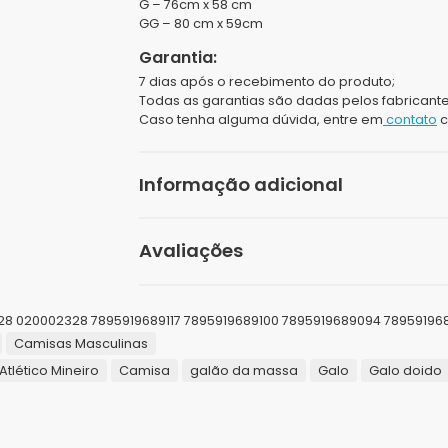
G – 76cm x 58 cm
GG – 80 cm x 59cm
Garantia:
7 dias após o recebimento do produto;
Todas as garantias são dadas pelos fabricante
Caso tenha alguma dúvida, entre em
contato
c
Informação adicional
Peso
Avaliações
Dimensões
Seja o primeiro a avaliar “Camisa Atlé
Tamanhos
28 020002328 7895919689117 7895919689100 7895919689094 78959196
Camisas Masculinas
O seu endereço de e-mail não será publicad
Gênero
Atlético Mineiro
Camisa
galão da massa
Galo
Galo doido
Sua avaliação
*
Marcas
Sua avaliação sobre o produto
*
Público