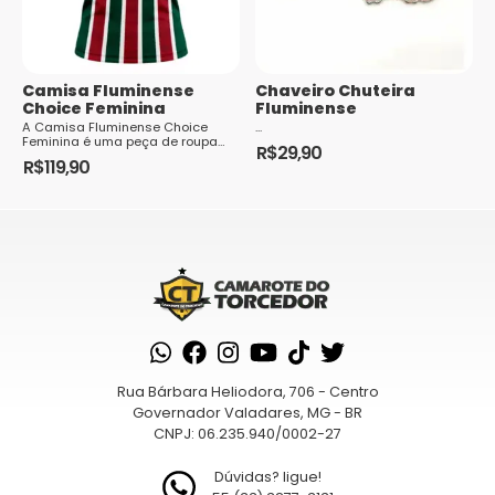
podem
podem
ser
ser
escolhidas
escolhidas
Camisa Fluminense
Chaveiro Chuteira
na
na
Choice Feminina
Fluminense
página
página
A Camisa Fluminense Choice
...
Feminina é uma peça de roupa
do
do
R$
29,90
que exala estilo e paixão pelo
R$
119,90
produto
tricolor carioca. Com um design
produto
Este
moderno e f...
produto
tem
várias
variantes.
As
opções
podem
Rua Bárbara Heliodora, 706 - Centro
ser
Governador Valadares, MG - BR
escolhidas
CNPJ: 06.235.940/0002-27
na
página
Dúvidas? ligue!