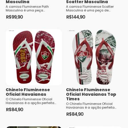
Masculina
Scatter Masculina
A camisa Fluminense Path
A camisa Fluminense Scatter
Masculina é uma peça
Masculina é uma peça de
sofisticada e moderna, ideal para
vestuário icônica que representa
R$
99,90
R$
144,90
os torcedores que desejam
o amor e o orgulho de ser torcedor
Este
Este
demonstrar sua paixão pe...
do Flumine...
produto
produto
tem
tem
várias
várias
variantes.
variantes.
As
As
opções
opções
podem
podem
ser
ser
escolhidas
escolhidas
Chinelo Fluminense
Chinelo Fluminense
na
na
Oficial Havaianas
Oficial Havaianas Top
página
página
Times
O Chinelo Fluminense Oficial
Havaianas é a opção perfeita
do
do
O Chinelo Fluminense Oficial
para os torcedores do Fluminense
Havaianas é a opção perfeita
R$
84,90
produto
que desejam mostrar seu amor
produto
para os torcedores do Fluminense
R$
84,90
Este
pelo clube...
que desejam mostrar seu amor
Este
pelo clube...
produto
produto