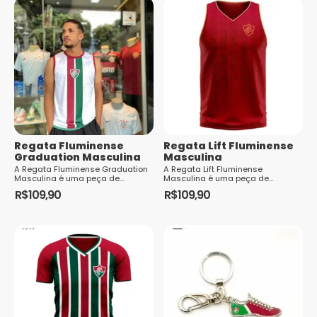
tem
tem
várias
várias
variantes.
variantes.
As
As
opções
opções
podem
podem
ser
ser
escolhidas
escolhidas
na
Regata Fluminense
Regata Lift Fluminense
na
página
Graduation Masculina
Masculina
página
do
A Regata Fluminense Graduation
A Regata Lift Fluminense
Masculina é uma peça de
Masculina é uma peça de
do
produto
vestuário perfeita para os
vestuário perfeita para os
R$
109,90
R$
109,90
torcedores apaixonados pelo
produto
torcedores apaixonados pelo
Este
Este
Fluminense. Com um d...
Fluminense Football Club. ...
produto
produto
tem
tem
várias
várias
variantes.
variantes.
As
As
opções
opções