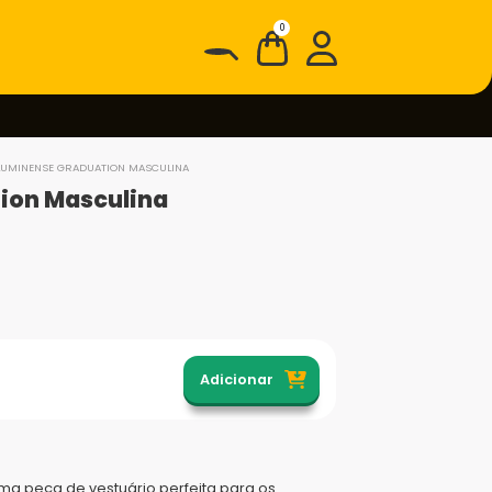
0
LUMINENSE GRADUATION MASCULINA
ion Masculina
Adicionar
ma peça de vestuário perfeita para os