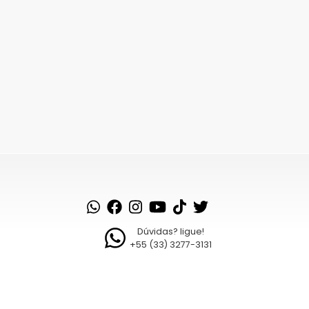
Saiba como seus dados em
Dúvidas? ligue!
+55 (33) 3277-3131