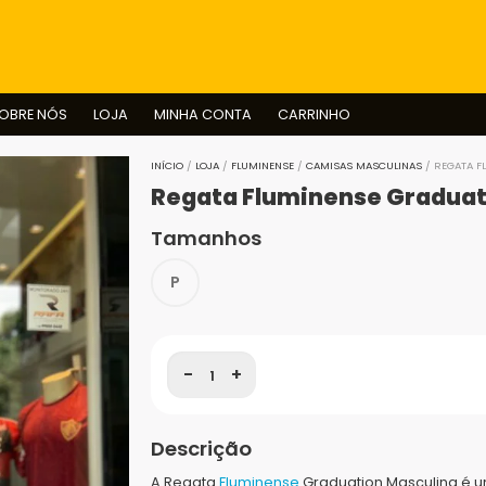
BUSCAR
OBRE NÓS
LOJA
MINHA CONTA
CARRINHO
INÍCIO
/
LOJA
/
FLUMINENSE
/
CAMISAS MASCULINAS
/ REGATA F
Regata Fluminense Graduat
Tamanhos
P
-
+
Descrição
A Regata
Fluminense
Graduation Masculina é u