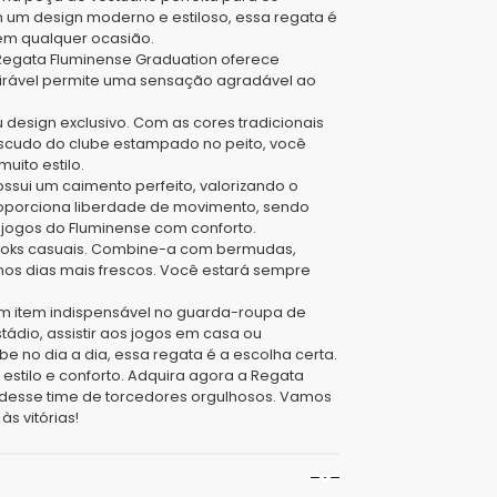
 um design moderno e estiloso, essa regata é
em qualquer ocasião.
 Regata Fluminense Graduation oferece
spirável permite uma sensação agradável ao
 design exclusivo. Com as cores tradicionais
escudo do clube estampado no peito, você
uito estilo.
ssui um caimento perfeito, valorizando o
porciona liberdade de movimento, sendo
os jogos do Fluminense com conforto.
 looks casuais. Combine-a com bermudas,
os dias mais frescos. Você estará sempre
um item indispensável no guarda-roupa de
tádio, assistir aos jogos em casa ou
 no dia a dia, essa regata é a escolha certa.
estilo e conforto. Adquira agora a Regata
 desse time de torcedores orgulhosos. Vamos
às vitórias!