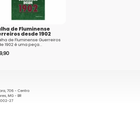
lha de Fluminense
comentários são processados
rreiros desde 1902
alha de Fluminense Guerreiros
e 1902 é uma peça
spensável para todo torcedor
9,90
xonado pelo clube tricolor. Com
...
ora, 706 - Centro
res, MG - BR
0002-27