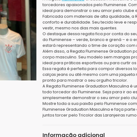
torcedores apaixonados pelo Fluminense. Com
ideal para demonstrar o seu amor pelo clube 
Fabricada com materiais de alta qualidade, a
conforto e durabilidade. Seu tecido leve e re
vestir, mesmo nos dias mais quentes.
O destaque dessa regata fica por conta do seu
do Fluminense – verde, branco e grená – e o 
estará representando o time de coração com m
Além disso, a Regata Fluminense Graduation po
corpo masculino. Seu modelo sem mangas pro
ideal para práticas esportivas ou para curtir 
Essa regata é perfeita para compor diversos
calças jeans ou até mesmo com uma jaqueta n
pronto para mostrar o seu orgulho tricolor.
A Regata Fluminense Graduation Masculina é 
todo torcedor do Fluminense. Seja para ir ao es
simplesmente demonstrar o seu amor pelo clube
Mostre toda a sua paixão pelo Fluminense com 
Fluminense Graduation Masculina e faça parte
juntos torcer pelo Tricolor das Laranjeiras rumo 
Informação adicional