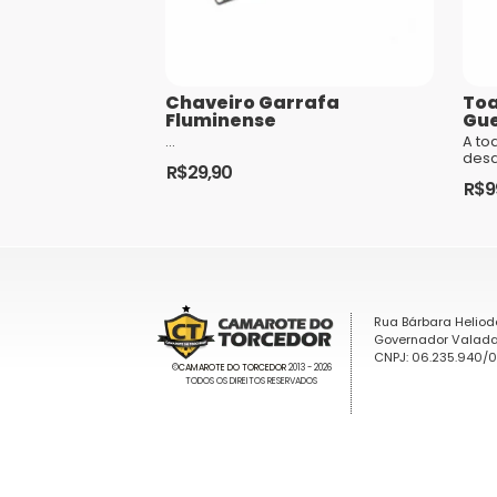
Chaveiro Garrafa
Toa
Fluminense
Gue
...
A to
desd
R$
29,90
indi
R$
9
apai
uma r
Rua Bárbara Heliod
Governador Valada
CNPJ: 06.235.940/
©
CAMAROTE DO TORCEDOR
2013 - 2026
TODOS OS DIREITOS RESERVADOS