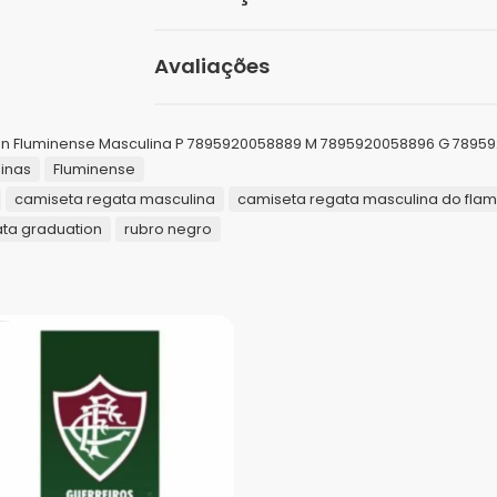
Peso
Avaliações
Dimensões
Seja o primeiro a avaliar “Regata
Tamanhos
on Fluminense Masculina P 7895920058889 M 7895920058896 G 7895
inas
Fluminense
O seu endereço de e-mail não será publicad
Gênero
camiseta regata masculina
camiseta regata masculina do fla
Sua avaliação
*
ta graduation
rubro negro
Marcas
Sua avaliação sobre o produto
*
Público
Cor
Nome
*
E-mail
*