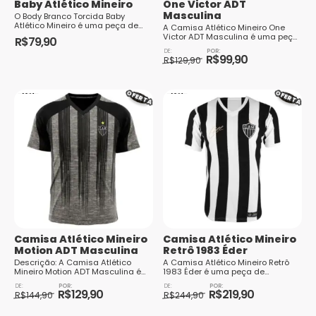
Baby Atlético Mineiro
One Victor ADT
Masculina
O Body Branco Torcida Baby
Atlético Mineiro é uma peça de
A Camisa Atlético Mineiro One
roupa perfeita para os pequenos
Victor ADT Masculina é uma peça
R$
79,90
torcedores do Galo. Feito com
essencial para os torcedores
O
O
Este
teci...
apaixonados pelo Galo. A camis...
R$
99,90
preço
preço
R$
129,90
produto
original
atual
Este
era:
é:
tem
produto
R$129,90.
R$99,90.
OFERTA
OFERTA
várias
tem
variantes.
várias
As
variantes.
opções
As
podem
opções
ser
podem
escolhidas
ser
na
escolhidas
Camisa Atlético Mineiro
Camisa Atlético Mineiro
página
na
Motion ADT Masculina
Retrô 1983 Éder
do
página
Descrição: A Camisa Atlético
A Camisa Atlético Mineiro Retrô
Mineiro Motion ADT Masculina é
1983 Éder é uma peça de
produto
do
uma peça de roupa que
vestuário que traz à tona um dos
O
O
O
O
representa o espírito vibrante e...
produto
momentos mais icônicos da
R$
129,90
R$
219,90
preço
preço
R$
144,90
preço
preço
R$
244,90
história ...
original
atual
Este
original
atual
Este