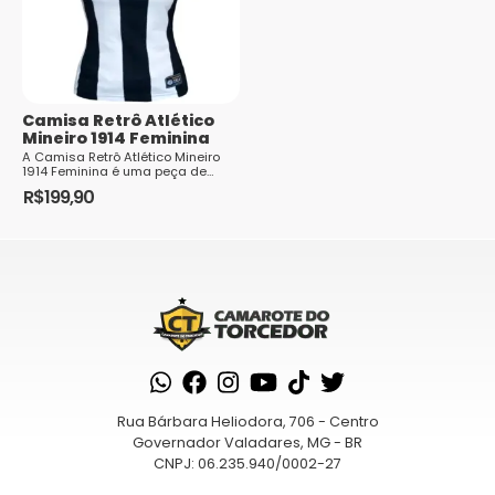
opções
opções
podem
podem
ser
ser
escolhidas
escolhidas
na
Camisa Retrô Atlético
na
Mineiro 1914 Feminina
página
página
A Camisa Retrô Atlético Mineiro
do
1914 Feminina é uma peça de
do
vestuário que celebra a história e
produto
R$
199,90
produto
tradição do Clube Atlético Mi...
Este
produto
tem
várias
variantes.
As
opções
podem
Rua Bárbara Heliodora, 706 - Centro
ser
Governador Valadares, MG - BR
escolhidas
CNPJ: 06.235.940/0002-27
na