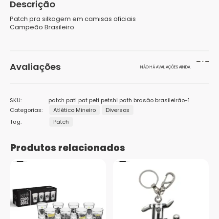
Descrição
Patch pra silkagem em camisas oficiais
Campeão Brasileiro
Avaliações
NÃO HÁ AVALIAÇÕES AINDA.
Seja o primeiro a avaliar “Patch Campeão Brasileiro
SKU:
patch pati pat peti petshi path brasão brasileirão-1
2023”
Categorias:
Atlético Mineiro
Diversos
Tag:
Patch
O seu endereço de e-mail não será publicado.
Campos
obrigatórios são marcados com
*
Produtos relacionados
Sua avaliação
*
1
2 de
3 de 5
4 de 5
5 de 5
Sua avaliação sobre o produto
*
de
5
estrelas
estrelas
estrelas
5
estrelas
estrelas