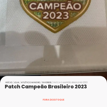
INÍCIO
/
LOJA
/
ATLÉTICO MINEIRO
/
DIVERSOS
/ PATCH CAMPEÃO BRASILEIRO 2023
Patch Campeão Brasileiro 2023
FORA DE ESTOQUE