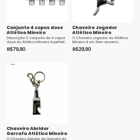
Nome
*
Conjunto 4 copos dose
E-mail
*
Chaveiro Jogador
Atlético Mineiro
Atlético Mineiro
Descrição O conjunto de 4 copos
O Chaveiro Jogador do Atlético
dose do Atlético Mineiro é perfeito
Mineiro é um item essenci...
para os torc...
R$
79,90
R$
29,90
Saiba
como seus dados em comentários são
processados
Chaveiro Abridor
Garrafa Atlético Mineiro
O Chaveiro Abridor de Garrafa do