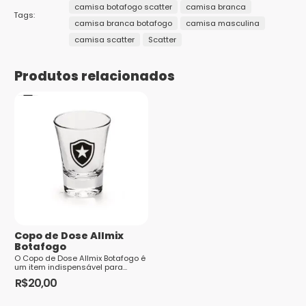
Marcas
Braziline
camisa botafogo scatter
camisa branca
Sua avaliação
*
Tags:
1
2 de
3 de 5
4 de 5
5 de 5
camisa branca botafogo
camisa masculina
Público
Sua avaliação sobre o produto
*
Adulto
de
5
estrelas
estrelas
estrelas
camisa scatter
Scatter
5
estrelas
Tamanhos
G, M, P
estrelas
Produtos relacionados
Nome
*
E-mail
*
Copo de Dose Allmix
Botafogo
Saiba
O Copo de Dose Allmix Botafogo é
como seus dados em comentários são
um item indispensável para...
processados
R$
20,00