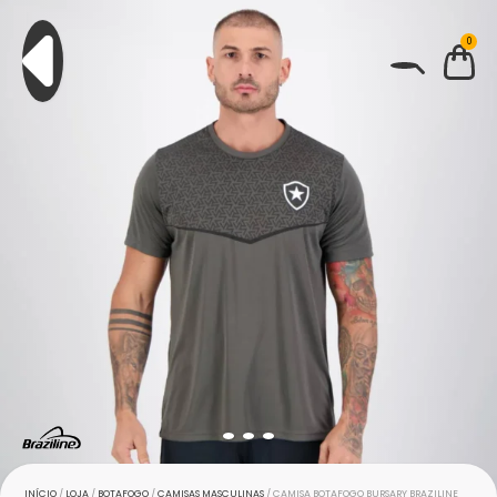
0
BUSCAR
INÍCIO
/
LOJA
/
BOTAFOGO
/
CAMISAS MASCULINAS
/ CAMISA BOTAFOGO BURSARY BRAZILINE