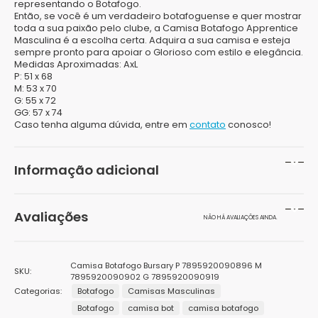
representando o Botafogo.
Então, se você é um verdadeiro botafoguense e quer mostrar
toda a sua paixão pelo clube, a Camisa Botafogo Apprentice
Masculina é a escolha certa. Adquira a sua camisa e esteja
sempre pronto para apoiar o Glorioso com estilo e elegância.
Medidas Aproximadas: AxL
P
: 51 x 68
M
: 53 x 70
G
: 55 x 72
GG
: 57 x 74
Caso tenha alguma dúvida, entre em
contato
conosco!
Informação adicional
Peso
200 g
Avaliações
NÃO HÁ AVALIAÇÕES AINDA.
Dimensões
20 × 15 × 10 cm
Seja o primeiro a avaliar “Camisa Botafogo Bursary
Cor
Chumbo
Camisa Botafogo Bursary P 7895920090896 M
SKU:
Braziline Masculina”
7895920090902 G 7895920090919
Categorias:
Gênero
Botafogo
Camisas Masculinas
Masculino
O seu endereço de e-mail não será publicado.
Campos
Botafogo
camisa bot
camisa botafogo
obrigatórios são marcados com
*