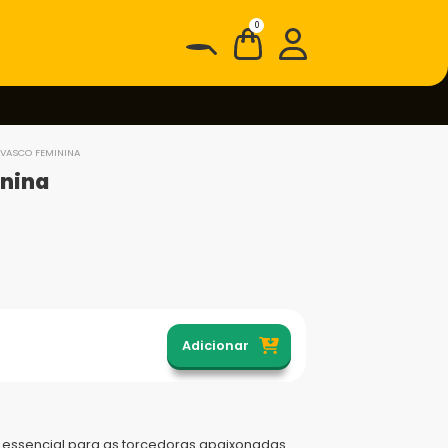
0
 VASCO FEMININA
nina
Adicionar
essencial para as torcedoras apaixonadas