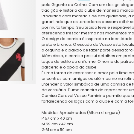
pelo Gigante da Colina. Com um design elegan
tradição e história do clube de maneira marca
Produzida com materiais de alta qualidade, a 
garantindo que as torcedoras possam exibir 
por muito tempo. Seu tecido leve e respirável
oferecendo frescor mesmo nos momentos mais
O design da camisa é inspirado na identidade
preto e branco. O escudo do Vasco está locali
o orgulho e a paixão de fazer parte dessa torci
Além disso, a camisa possui detalhes em pret
toque de estilo ao uniforme. O nome do patro
parceria e o apoio ao clube.
É uma forma de expressar o amor pelo time em
encontros com amigos ou até mesmo na rotina 
Entender o valor simbólico de uma camisa de 
de vestuário. É uma maneira de representar um
Camisa Caravel Vasco Feminina permite que as
fortalecendo os laços com o clube e com a tor
Medidas Aproximadas (Altura x Largura):
P
57 cm x 40 cm
M
59 cm x 47 cm
G
61 cm x 50 cm