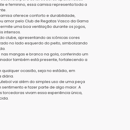
te e feminino, essa camisa representa toda a
nte.
camisa oferece conforto e durabilidade,
seu amor pelo Club de Regatas Vasco da Gama
 permite uma boa ventilação durante os jogos,
 intensos.
 do clube, apresentando as icônicas cores
zado no lado esquerdo do peito, simbolizando
da.
o nas mangas e branco na gola, conferindo um
cinador também está presente, fortalecendo a
 qualquer ocasião, seja no estádio, em
diária.
futebol vai além do simples uso de uma peça
 sentimento e fazer parte de algo maior. A
 torcedoras vivam essa experiência única,
cida.