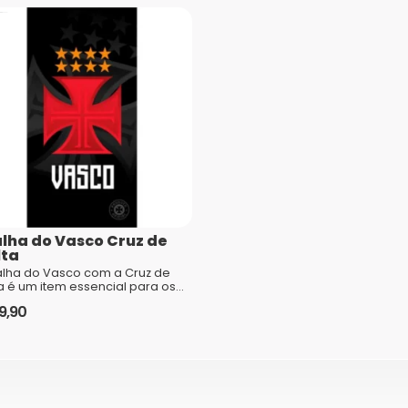
Público
Nome
*
E-mail
*
lha do Vasco Cruz de
comentários são processados
lta
alha do Vasco com a Cruz de
a é um item essencial para os
edores apaixonados pelo
9,90
e.Posso te contar tudo sobre
 peç...