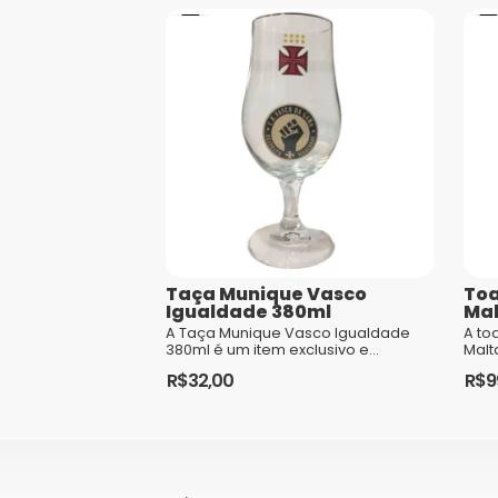
Taça Munique Vasco
Toa
Igualdade 380ml
Ma
A Taça Munique Vasco Igualdade
A to
380ml é um item exclusivo e
Malt
simbólico que representa a luta do
torc
R$
32,00
R$
9
Club de Regatas Vasco da Gama
club
pela igualdade e inclusão. Feita em
essa
vidro resistente, a Taça Munique
possui capacidad...