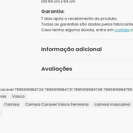
GG
64 cm x 54 cm
Garantia:
7 dias após o recebimento do produto;
Todas as garantias são dadas pelos fabricante
Caso tenha alguma dúvida, entre em
contato
c
Informação adicional
Peso
Avaliações
Dimensões
Seja o primeiro a avaliar “C
Tamanhos
caravel 7895919984724 7895919984731 7895919984748 7895919984755
nas
Vasco
O seu endereço de e-mail não será publicad
Gênero
Camisa
Camisa Caravel Vasco Feminina
camisa masculina
Sua avaliação
*
a
Cor
Sua avaliação sobre o produto
*
Marcas