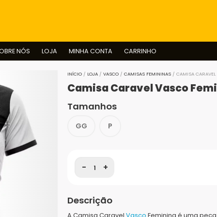
BUSCAR
OBRE NÓS
LOJA
MINHA CONTA
CARRINHO
INÍCIO
/
LOJA
/
VASCO
/
CAMISAS FEMININAS
/ CAMISA CARAVEL
Camisa Caravel Vasco Femi
Tamanhos
GG
P
-
+
Descrição
A Camisa Caravel
Vasco
Feminina é uma peça 