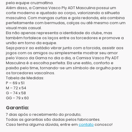
pela equipe cruzmaltina.
Além disso, a Camisa Vasco Ply ADT Masculina possui um
corte moderno e ajustado ao corpo, valorizando a silhueta
masculina. Com mangas curtas e gola redonda, ela combina
perfeitamente com bermudas, calças ou até mesmo com um
visual mais casual.
Ela não apenas representa a identidade do clube, mas
também fortalece os laços entre os torcedores e promove a
união em torno da equipe.
Seja para ir ao estádio vibrar junto com a torcida, assistir aos
jogos com os amigos ou simplesmente mostrar seu amor
pelo Vasco da Gama no dia a dia, a Camisa Vasco Ply ADT
Masculina é a escolha perfeita. Ela une estilo, conforto e
paixão pelo time, tornando-se um símbolo de orgulho para
os torcedores vascaínos.
Tabela de Medidas:
P
– 69 x 51
M
– 72 x 54
G
– 74 x 58
GG
– 79 x 60
Garantia:
7 dias após o recebimento do produto;
Todas as garantias são dadas pelos fabricantes.
Caso tenha alguma dúvida, entre em
contato
conosco!