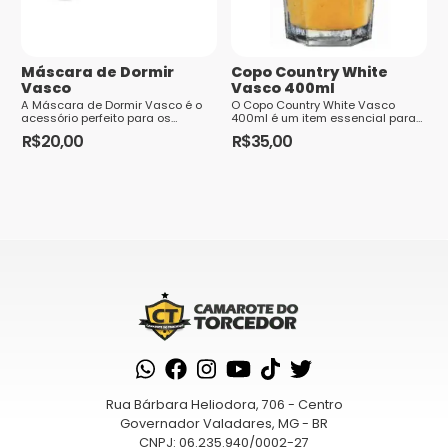
E-mail
*
Máscara de Dormir
Copo Country White
Vasco
Vasco 400ml
A Máscara de Dormir Vasco é o
O Copo Country White Vasco
acessório perfeito para os
400ml é um item essencial para
torcedores apaixonados pelo
os torcedores apaixonados pelo
R$
20,00
R$
35,00
clube cruzmaltino. Feita com
Gigante da Colina. Com sua
materiais de alta qua...
capacidade de 400ml...
Saiba
como seus dados em comentários são
processados
Rua Bárbara Heliodora, 706 - Centro
Governador Valadares, MG - BR
CNPJ: 06.235.940/0002-27