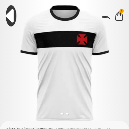
0
BUSCAR
INÍCIO
/
LOJA
/
VASCO
/
CAMISAS MASCULINAS
/ CAMISA VASCO PLY ADT MASCULINA