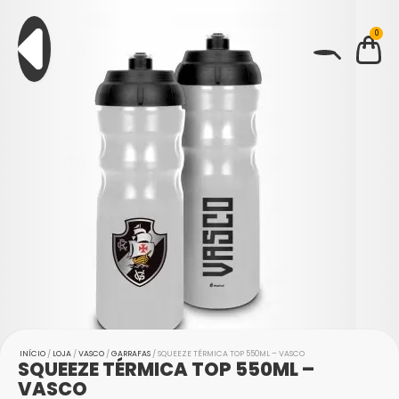
0
BUSCAR
INÍCIO
/
LOJA
/
VASCO
/
GARRAFAS
/ SQUEEZE TÉRMICA TOP 550ML – VASCO
SQUEEZE TÉRMICA TOP 550ML –
VASCO