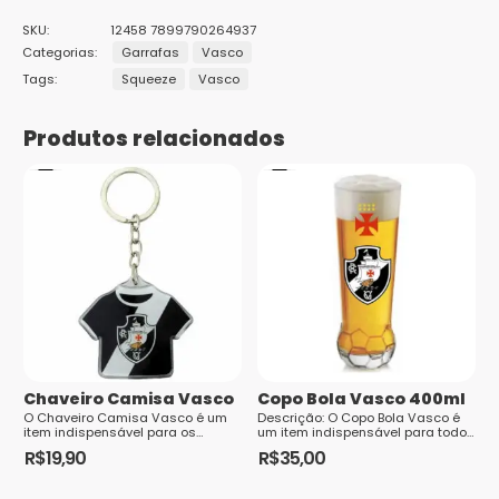
Seja o primeiro a avaliar “SQUEEZE TÉRMICA TOP
SKU:
12458 7899790264937
550ML – VASCO”
Categorias:
Garrafas
Vasco
Tags:
Squeeze
Vasco
O seu endereço de e-mail não será publicado.
Campos
obrigatórios são marcados com
*
Produtos relacionados
Sua avaliação
*
1
2 de
3 de 5
4 de 5
5 de 5
Sua avaliação sobre o produto
*
de
5
estrelas
estrelas
estrelas
5
estrelas
estrelas
Nome
*
Chaveiro Camisa Vasco
E-mail
*
Copo Bola Vasco 400ml
O Chaveiro Camisa Vasco é um
Descrição: O Copo Bola Vasco é
item indispensável para os
um item indispensável para todo
torcedores apaixonados pelo
torcedor apaixonado...
R$
19,90
R$
35,00
clube. Feito...