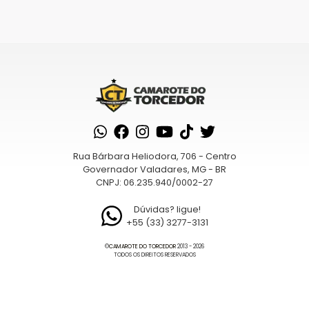
Saiba
como seus dados em comentários são
processados
Rua Bárbara Heliodora, 706 - Centro
Governador Valadares, MG - BR
CNPJ: 06.235.940/0002-27
Dúvidas? ligue!
+55 (33) 3277-3131
©
CAMAROTE DO TORCEDOR
2013 - 2026
TODOS OS DIREITOS RESERVADOS