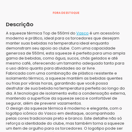
FORA DE ESTOQUE
Descrição
A squeeze térmica Top de 550ml do
Vasco
é um acessório
moderno e prático, ideal para os torcedores que desejam
manter suas bebidas na temperatura ideal enquanto
demonstram seu apoio ao clube. Com uma capacidade
generosa de 550ml, esta squeeze é perfeita para uma ampla
gama de bebidas, como água, sucos, chás gelados e até
mesmo café, oferecendo um tamanho adequado tanto para
o uso diário quanto para atividades ao ar livre.
Fabricada com uma combinação de plástico resistente e
isolamento térmico, a squeeze mantém as bebidas quentes
ou frias por várias horas, garantindo que você possa
desfrutar de sua bebida na temperatura perfeita ao longo do
dia. A tecnologia de isolamento evita a condensação externa,
mantendo a superfície da squeeze seca e confortável de
segurar, além de prevenir vazamentos.
O design da squeeze térmica é moderno e elegante, com o
logotipo icônico do Vasco em destaque, acompanhado
pelas cores tradicionais preto e branco. Este detalhe não só
reforça a identidade do clube, mas também torna a squeeze
um item de orgulho para os torcedores. O logotipo pode ser