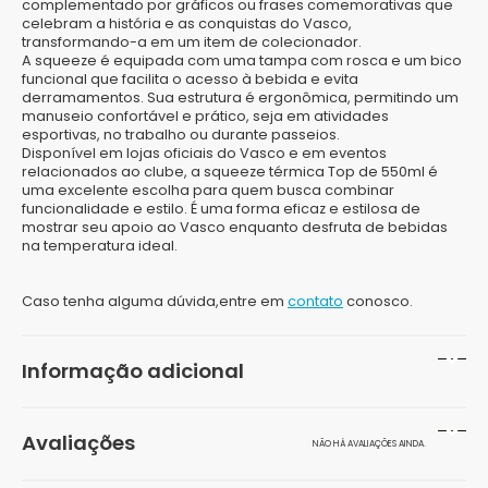
complementado por gráficos ou frases comemorativas que
celebram a história e as conquistas do Vasco,
transformando-a em um item de colecionador.
A squeeze é equipada com uma tampa com rosca e um bico
funcional que facilita o acesso à bebida e evita
derramamentos. Sua estrutura é ergonômica, permitindo um
manuseio confortável e prático, seja em atividades
esportivas, no trabalho ou durante passeios.
Disponível em lojas oficiais do Vasco e em eventos
relacionados ao clube, a squeeze térmica Top de 550ml é
uma excelente escolha para quem busca combinar
funcionalidade e estilo. É uma forma eficaz e estilosa de
mostrar seu apoio ao Vasco enquanto desfruta de bebidas
na temperatura ideal.
Caso tenha alguma dúvida,entre em
contato
conosco.
Informação adicional
Peso
150 g
Avaliações
NÃO HÁ AVALIAÇÕES AINDA.
Dimensões
20 × 15 × 20 cm