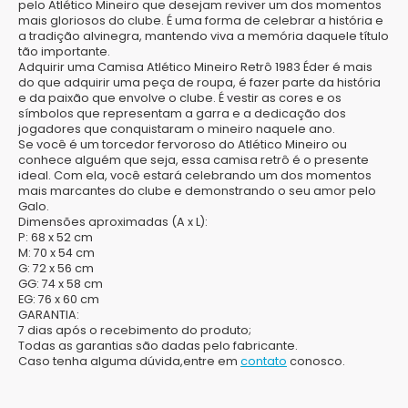
pelo Atlético Mineiro que desejam reviver um dos momentos
mais gloriosos do clube. É uma forma de celebrar a história e
a tradição alvinegra, mantendo viva a memória daquele título
tão importante.
Adquirir uma Camisa Atlético Mineiro Retrô 1983 Éder é mais
do que adquirir uma peça de roupa, é fazer parte da história
e da paixão que envolve o clube. É vestir as cores e os
símbolos que representam a garra e a dedicação dos
jogadores que conquistaram o mineiro naquele ano.
Se você é um torcedor fervoroso do Atlético Mineiro ou
conhece alguém que seja, essa camisa retrô é o presente
ideal. Com ela, você estará celebrando um dos momentos
mais marcantes do clube e demonstrando o seu amor pelo
Galo.
Dimensões aproximadas (A x L):
P: 68 x 52 cm
M: 70 x 54 cm
G: 72 x 56 cm
GG: 74 x 58 cm
EG: 76 x 60 cm
GARANTIA:
7 dias após o recebimento do produto;
Todas as garantias são dadas pelo fabricante.
Caso tenha alguma dúvida,entre em
contato
conosco.