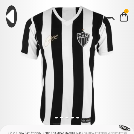
0
BUSCAR
OFERTA
INÍCIO
/
LOJA
/
ATLÉTICO MINEIRO
/
CAMISAS MASCULINAS
/ CAMISA ATLÉTICO MINEIRO RETRÔ