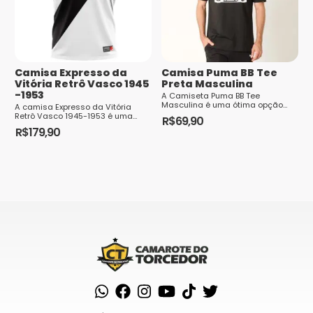
Nome
*
E-mail
*
Camisa Expresso da
Camisa Puma BB Tee
Vitória Retrô Vasco 1945
Preta Masculina
-1953
A Camiseta Puma BB Tee
Masculina é uma ótima opção
A camisa Expresso da Vitória
para os homens usarem no dia a
Retrô Vasco 1945-1953 é uma
R$
69,90
Saiba
dia, agregando estilo e conforto.
peça de roupa que representa a
R$
179,90
Este
Confeccionada em algodão
história e a paixão do Club de
como seus dados em comentários são
macio, a peça conta com
Este
Regatas Vasco da...
produto
processados
tecnologia Dry Ce...
produto
tem
tem
várias
várias
variantes.
variantes.
As
As
opções
opções
podem
podem
ser
ser
escolhidas
escolhidas
na
na